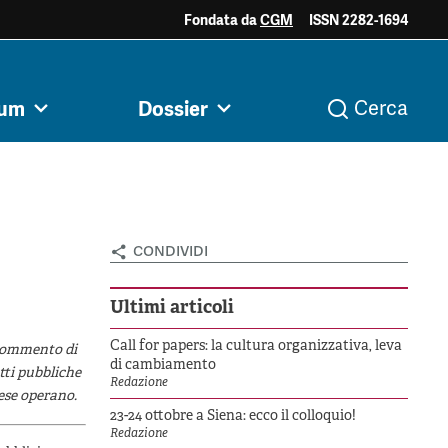
Fondata da
CGM
ISSN 2282-1694
ociale e
Acini di fuoco - Dossier
Valutazione e
rum
Dossier
Cerca
i
Archivio
Argomenti
razia
Mezzogiorno
dintorni
condividi
Ultimi articoli
Call for papers: la cultura organizzativa, leva
 commento di
di cambiamento
tti pubbliche
Redazione
rese operano.
23-24 ottobre a Siena: ecco il colloquio!
Redazione