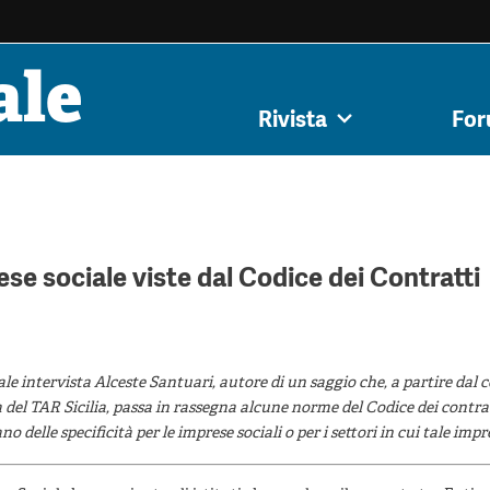
ale
iale,
Innovazione
Cooperative di
Impresa s
Rivista
Fo
ivista
Forum
Submission
Tutti gli articoli
Colophon
Autori
Autori
Argoment
tenibilità
sociale
comunità
democ
se sociale viste dal Codice dei Contratti
le intervista Alceste Santuari, autore di un saggio che, a partire dal
del TAR Sicilia, passa in rassegna alcune norme del Codice dei contra
o delle specificità per le imprese sociali o per i settori in cui tale imp