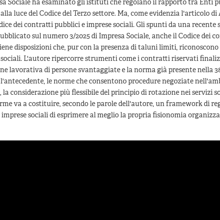
a Sociale ha esaminato gli istituti che regolano il rapporto tra Enti p
 alla luce del Codice del Terzo settore. Ma, come evidenzia l'articolo di
ice dei contratti pubblici e imprese sociali. Gli spunti da una recente
pubblicato sul numero 3/2025 di Impresa Sociale, anche il Codice dei co
iene disposizioni che, pur con la presenza di taluni limiti, riconoscono 
sociali. L'autore ripercorre strumenti come i contratti riservati finali
one lavorativa di persone svantaggiate e la norma già presente nella 3
 l'antecedente, le norme che consentono procedure negoziate nell'amb
i, la considerazione più flessibile del principio di rotazione nei servizi s
rme va a costituire, secondo le parole dell'autore, un framework di r
 imprese sociali di esprimere al meglio la propria fisionomia organizza