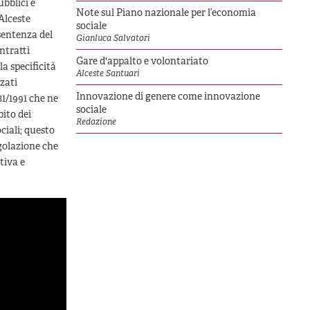
ubblici e
Note sul Piano nazionale per l’economia
 Alceste
sociale
 sentenza del
Gianluca Salvatori
ntratti
Gare d'appalto e volontariato
la specificità
Alceste Santuari
zzati
Innovazione di genere come innovazione
81/1991 che ne
sociale
ito dei
Redazione
ociali; questo
egolazione che
tiva e