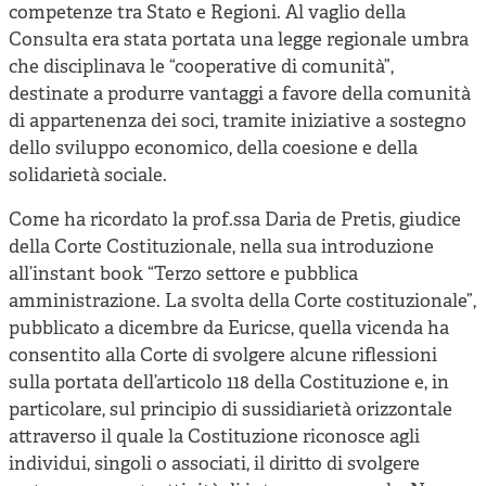
Cooperative di comunità
competenze tra Stato e Regioni. Al vaglio della
Consulta era stata portata una legge regionale umbra
Impresa sociale e democrazia
che disciplinava le “cooperative di comunità”,
Acini di fuoco - Dossier Mezzogiorno
destinate a produrre vantaggi a favore della comunità
di appartenenza dei soci, tramite iniziative a sostegno
Valutazione e dintorni
dello sviluppo economico, della coesione e della
solidarietà sociale.
Come ha ricordato la prof.ssa Daria de Pretis, giudice
della Corte Costituzionale, nella sua introduzione
all’instant book “Terzo settore e pubblica
amministrazione. La svolta della Corte costituzionale”,
pubblicato a dicembre da Euricse, quella vicenda ha
consentito alla Corte di svolgere alcune riflessioni
sulla portata dell’articolo 118 della Costituzione e, in
particolare, sul principio di sussidiarietà orizzontale
attraverso il quale la Costituzione riconosce agli
individui, singoli o associati, il diritto di svolgere