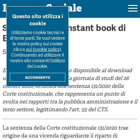
Impresa Sociale
Home
>
Forum
>
Sentenza 131. L'instant book di Euricse
Questo sito utilizza i
cookie
Sentenza 131. L'instant book di
Utilizziamo cookie tecnici e
Euricse
di terze parti. Se vuoi vedere
la nostra policy sui cookie
Rivista
clicca
qui (cookie policy)
.
Silvia Pellizzari
Continuando ad utilizzare il
Ultimo numero
nostro sito consenti l’utilizzo
Forum
dei cookie.
Euricse ha pubblicato e reso disponibile al download
La Rivista
Forum
acconsento
un instant book frutto della giornata di studi del 26
Dossier
Submission
ottobre 2020, dedicata alla sentenza 131/2020 della
Tutti gli articoli
Tutti i dossier
Corte costituzionale, che rappresenta un punto di
Chi siamo
Colophon
Autori
svolta nei rapporti tra la pubblica amministrazione e il
Workshop Impresa Sociale 2021
Autori
terzo settore, legittimando l'art. 55 del CTS.
Contatti
Argomenti
Impresa sociale, reciprocità e sostenibilità
Archivio
Sostienici
La sentenza della Corte costituzionale 131/2020 trae
Innovazione sociale
Argomenti
origine da una vicenda riguardante il riparto di