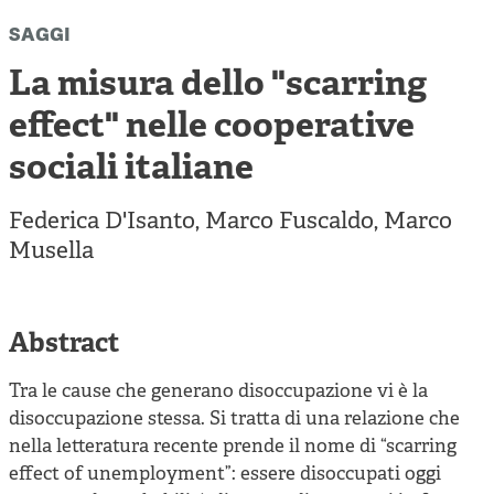
Cooperative di comunità
saggi
Impresa sociale e democrazia
La misura dello "scarring
Acini di fuoco - Dossier Mezzogiorno
effect" nelle cooperative
Valutazione e dintorni
sociali italiane
Federica D'Isanto
,
Marco Fuscaldo
,
Marco
Musella
Abstract
Tra le cause che generano disoccupazione vi è la
disoccupazione stessa. Si tratta di una relazione che
nella letteratura recente prende il nome di “scarring
effect of unemployment”: essere disoccupati oggi