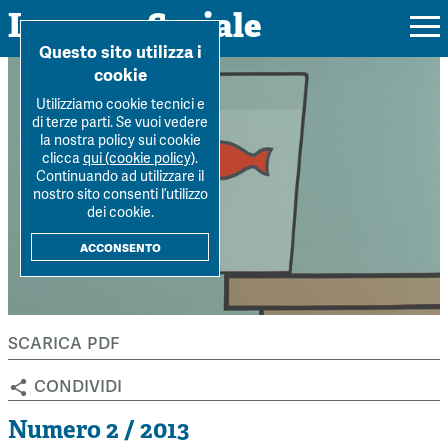
Impresa Sociale
Home
>
Archivio Rivista
>
Numero-2-2013
>
La misura dello
Questo sito utilizza i
"scarring effect" nel...
cookie
Utilizziamo cookie tecnici e
di terze parti. Se vuoi vedere
la nostra policy sui cookie
Rivista
clicca
qui (cookie policy)
.
Continuando ad utilizzare il
Ultimo numero
nostro sito consenti l’utilizzo
Forum
dei cookie.
La Rivista
Forum
acconsento
Dossier
Submission
Tutti gli articoli
Tutti i dossier
Chi siamo
Colophon
Autori
Workshop Impresa Sociale 2021
scarica pdf
Autori
Contatti
Argomenti
Impresa sociale, reciprocità e sostenibilità
condividi
Archivio
Sostienici
Innovazione sociale
Argomenti
Numero 2 / 2013