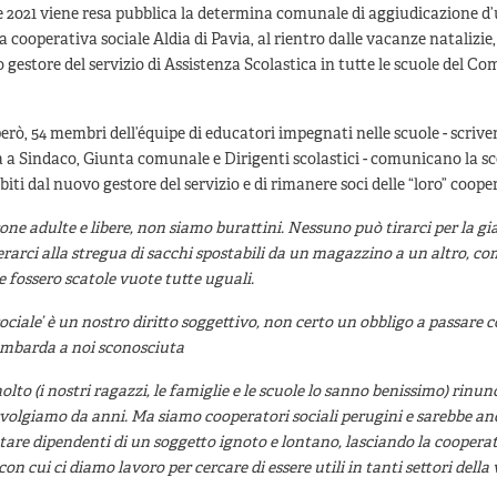
e 2021 viene resa pubblica la determina comunale di aggiudicazione d
la cooperativa sociale Aldia di Pavia, al rientro dalle vacanze natalizie
o gestore del servizio di Assistenza Scolastica in tutte le scuole del C
però, 54 membri dell’équipe di educatori impegnati nelle scuole - scriv
a a Sindaco, Giunta comunale e Dirigenti scolastici - comunicano la sc
biti dal nuovo gestore del servizio e di rimanere soci delle “loro” cooper
one adulte e libere, non siamo burattini. Nessuno può tirarci per la gi
arci alla stregua di sacchi spostabili da un magazzino a un altro, co
e fossero scatole vuote tutte uguali.
sociale’ è un nostro diritto soggettivo, non certo un obbligo a passare 
ombarda a noi sconosciuta
olto (i nostri ragazzi, le famiglie e le scuole lo sanno benissimo) rinun
svolgiamo da anni. Ma siamo cooperatori sociali perugini e sarebbe an
are dipendenti di un soggetto ignoto e lontano, lasciando la cooperat
on cui ci diamo lavoro per cercare di essere utili in tanti settori della 