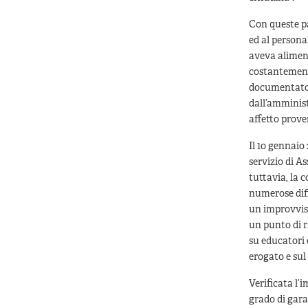
Con queste pa
ed al persona
aveva aliment
costantemente
documentato a
dall’amminis
affetto proven
Il 10 gennaio 
servizio di A
tuttavia, la 
numerose diff
un improvviso
un punto di r
su educatori 
erogato e sul
Verificata l’i
grado di gara