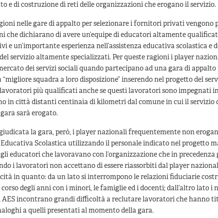
 e di costruzione di reti delle organizzazioni che erogano il servizio.
gioni nelle gare di appalto per selezionare i fornitori privati vengono 
i che dichiarano di avere un’equipe di educatori altamente qualificat
tivi e un’importante esperienza nell’assistenza educativa scolastica e d
del servizio altamente specializzati. Per queste ragioni i player nazion
ercato dei servizi sociali quando partecipano ad una gara di appalto
 “migliore squadra a loro disposizione” inserendo nel progetto del servi
 lavoratori più qualificati anche se questi lavoratori sono impegnati in 
no in città distanti centinaia di kilometri dal comune in cui il servizio
 gara sarà erogato.
iudicata la gara, però, i player nazionali frequentemente non erogano
 Educativa Scolastica utilizzando il personale indicato nel progetto m
gli educatori che lavoravano con l’organizzazione che in precedenza g
ndo i lavoratori non accettano di essere riassorbiti dal player nazion
icità in quanto: da un lato si interrompono le relazioni fiduciarie costr
corso degli anni con i minori, le famiglie ed i docenti; dall’altro lato i 
di AES incontrano grandi difficoltà a reclutare lavoratori che hanno tit
aloghi a quelli presentati al momento della gara.