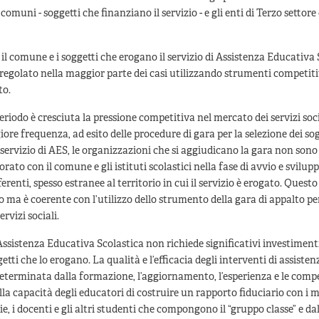
 comuni - soggetti che finanziano il servizio - e gli enti di Terzo settore
a il comune e i soggetti che erogano il servizio di Assistenza Educativa 
o regolato nella maggior parte dei casi utilizzando strumenti competit
to.
eriodo è cresciuta la pressione competitiva nel mercato dei servizi soci
re frequenza, ad esito delle procedure di gara per la selezione dei so
 servizio di AES, le organizzazioni che si aggiudicano la gara non sono
ato con il comune e gli istituti scolastici nella fase di avvio e svilupp
erenti, spesso estranee al territorio in cui il servizio è erogato. Questo
o ma è coerente con l’utilizzo dello strumento della gara di appalto per
rvizi sociali.
i Assistenza Educativa Scolastica non richiede significativi investiment
etti che lo erogano. La qualità e l’efficacia degli interventi di assiste
determinata dalla formazione, l’aggiornamento, l’esperienza e le comp
lla capacità degli educatori di costruire un rapporto fiduciario con i mi
ie, i docenti e gli altri studenti che compongono il “gruppo classe” e da