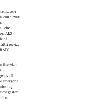
premiate le
a, con elevati
ei
ali che
 per AES
zio i
altri servizi
 di AES
 il servizio
a
estiva il
ale emergono
uire dagli
nuovi gestori
oli ed