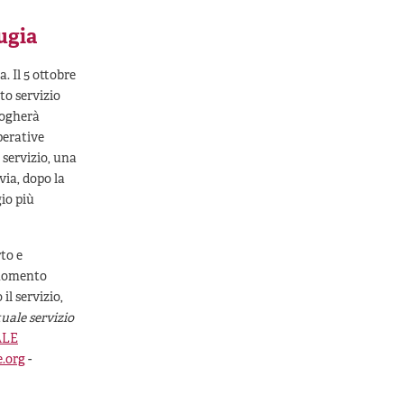
ugia
. Il 5 ottobre
to servizio
erogherà
perative
 servizio, una
via, dopo la
io più
to e
l momento
il servizio,
tuale servizio
ALE
.org
-