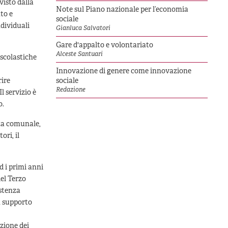
visto dalla
Note sul Piano nazionale per l’economia
to e
sociale
ndividuali
Gianluca Salvatori
Gare d'appalto e volontariato
Alceste Santuari
 scolastiche
Innovazione di genere come innovazione
rire
sociale
Redazione
l servizio è
o.
nza comunale,
ori, il
d i primi anni
del Terzo
istenza
n supporto
azione dei