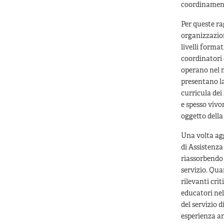
coordinamento
Per queste ra
organizzazion
livelli forma
coordinatori 
operano nel m
presentano la
curricula dei
e spesso vivo
oggetto della
Una volta agg
di Assistenza
riassorbendo 
servizio. Qua
rilevanti crit
educatori nel 
del servizio 
esperienza an