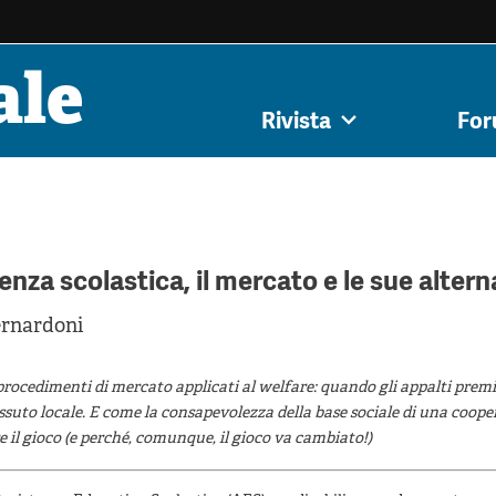
ale
iale,
Innovazione
Cooperative di
Impresa s
Rivista
Fo
ivista
Forum
Submission
Tutti gli articoli
Colophon
Autori
Autori
Argoment
tenibilità
sociale
comunità
democ
enza scolastica, il mercato e le sue altern
rnardoni
i procedimenti di mercato applicati al welfare: quando gli appalti prem
essuto locale. E come la consapevolezza della base sociale di una coop
il gioco (e perché, comunque, il gioco va cambiato!)