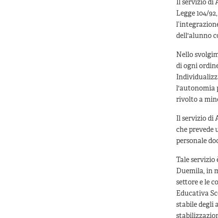
Il servizio d
Legge 104/92,
l’integrazion
dell'alunno c
Nello svolgim
di ogni ordine
Individualizz
l'autonomia p
rivolto a mino
Il servizio d
che prevede un
personale doc
Tale servizio
Duemila, in m
settore e le 
Educativa Sco
stabile degli
stabilizzazio