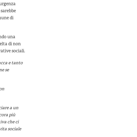
’urgenza
, sarebbe
omune di
endo una
elta di non
ative sociali.
acca e tanto
me se
con
ciare a un
cora più
iva che ci
vita sociale