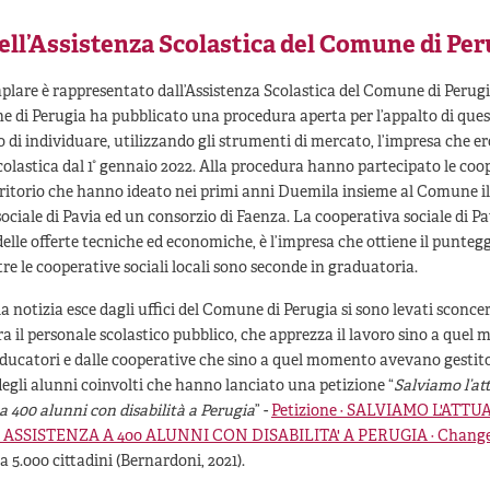
dell’Assistenza Scolastica del Comune di Per
lare è rappresentato dall’Assistenza Scolastica del Comune di Perugia
e di Perugia ha pubblicato una procedura aperta per l’appalto di ques
vo di individuare, utilizzando gli strumenti di mercato, l’impresa che 
scolastica dal 1° gennaio 2022. Alla procedura hanno partecipato le coo
erritorio che hanno ideato nei primi anni Duemila insieme al Comune il
ociale di Pavia ed un consorzio di Faenza. La cooperativa sociale di Pa
elle offerte tecniche ed economiche, è l’impresa che ottiene il puntegg
re le cooperative sociali locali sono seconde in graduatoria.
 notizia esce dagli uffici del Comune di Perugia si sono levati sconcer
a il personale scolastico pubblico, che apprezza il lavoro sino a que
educatori e dalle cooperative che sino a quel momento avevano gestito 
 degli alunni coinvolti che hanno lanciato una petizione “
Salviamo l’at
 a 400 alunni con disabilità a Perugia
” -
Petizione · SALVIAMO L'ATTU
 ASSISTENZA A 400 ALUNNI CON DISABILITA' A PERUGIA · Change
a 5.000 cittadini (Bernardoni, 2021).