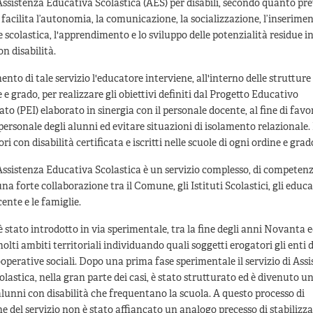
i Assistenza Educativa Scolastica (AES) per disabili, secondo quanto pre
 facilita l’autonomia, la comunicazione, la socializzazione, l’inserimen
e scolastica, l'apprendimento e lo sviluppo delle potenzialità residue i
on disabilità.
ento di tale servizio l'educatore interviene, all'interno delle strutture
 e grado, per realizzare gli obiettivi definiti dal Progetto Educativo
ato (PEI) elaborato in sinergia con il personale docente, al fine di favo
ersonale degli alunni ed evitare situazioni di isolamento relazionale. I
ri con disabilità certificata e iscritti nelle scuole di ogni ordine e grad
i Assistenza Educativa Scolastica è un servizio complesso, di compete
a forte collaborazione tra il Comune, gli Istituti Scolastici, gli educat
ente e le famiglie.
 è stato introdotto in via sperimentale, tra la fine degli anni Novanta e
olti ambiti territoriali individuando quali soggetti erogatori gli enti 
cooperative sociali. Dopo una prima fase sperimentale il servizio di Ass
lastica, nella gran parte dei casi, è stato strutturato ed è divenuto u
 alunni con disabilità che frequentano la scuola. A questo processo di
ne del servizio non è stato affiancato un analogo precesso di stabilizz