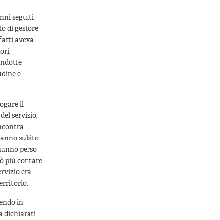
unni seguiti
io di gestore
fatti aveva
ori,
ondotte
udine e
rogare il
del servizio,
incontra
 hanno subito
 hanno perso
uò più contare
ervizio era
erritorio.
sendo in
a dichiarati