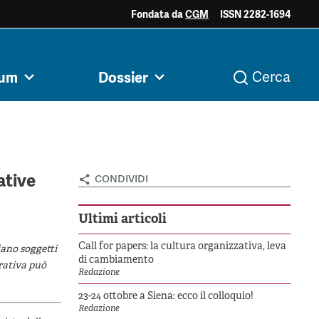
Fondata da
CGM
ISSN 2282-1694
ociale e
Acini di fuoco - Dossier
Valutazione e
rum
Dossier
Cerca
i
Archivio
Argomenti
razia
Mezzogiorno
dintorni
ative
condividi
Ultimi articoli
Call for papers: la cultura organizzativa, leva
iano soggetti
di cambiamento
erativa può
Redazione
23-24 ottobre a Siena: ecco il colloquio!
Redazione