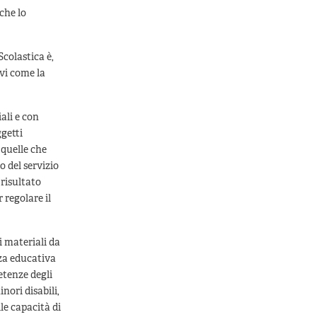
 che lo
Scolastica è,
ivi come la
ali e con
ggetti
 quelle che
o del servizio
 risultato
 regolare il
i materiali da
nza educativa
etenze degli
nori disabili,
lle capacità di