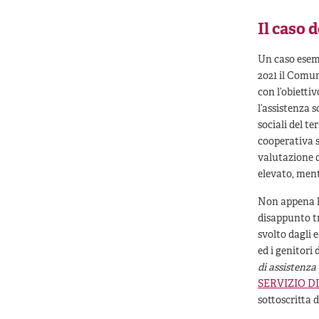
Il caso 
Un caso esemp
2021 il Comun
con l’obietti
l’assistenza 
sociali del t
cooperativa s
valutazione d
elevato, ment
Non appena la
disappunto tr
svolto dagli 
ed i genitori
di assistenza
SERVIZIO DI
sottoscritta d