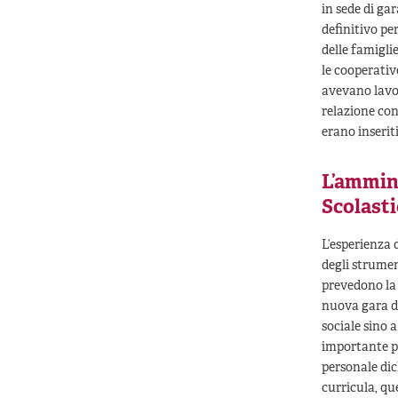
in sede di ga
definitivo per
delle famiglie
le cooperativ
avevano lavor
relazione con
erano inseriti
L’ammin
Scolasti
L’esperienza 
degli strumen
prevedono la p
nuova gara di
sociale sino 
importante per
personale dic
curricula, qu