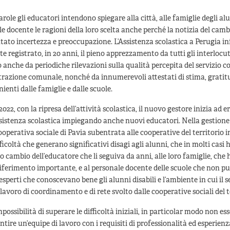
role gli educatori intendono spiegare alla città, alle famiglie degli al
le docente le ragioni della loro scelta anche perché la notizia del camb
ato incertezza e preoccupazione. L’Assistenza scolastica a Perugia in
 registrato, in 20 anni, il pieno apprezzamento da tutti gli interlocut
nche da periodiche rilevazioni sulla qualità percepita del servizio c
trazione comunale, nonché da innumerevoli attestati di stima, gratit
ienti dalle famiglie e dalle scuole.
2022, con la ripresa dell’attività scolastica, il nuovo gestore inizia ad e
ssistenza scolastica impiegando anche nuovi educatori. Nella gestione 
cooperativa sociale di Pavia subentrata alle cooperative del territorio 
icoltà che generano significativi disagi agli alunni, che in molti casi
 cambio dell’educatore che li seguiva da anni, alle loro famiglie, che
iferimento importante, e al personale docente delle scuole che non p
esperti che conoscevano bene gli alunni disabili e l’ambiente in cui il s
 lavoro di coordinamento e di rete svolto dalle cooperative sociali del t
mpossibilità di superare le difficoltà iniziali, in particolar modo non es
ntire un’equipe di lavoro con i requisiti di professionalità ed esperienz