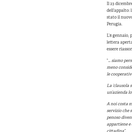
Il 23 dicembr
dell’appalto: 
stato il nuov
Perugia.
L’8 gennaio, 
lettera apert
essere riassor
“
… siamo pers
meno consider
le cooperativ
La ‘clausola 
un’azienda l
A noi costa m
servizio che 
penoso divent
appartiene e c
cittadina”.