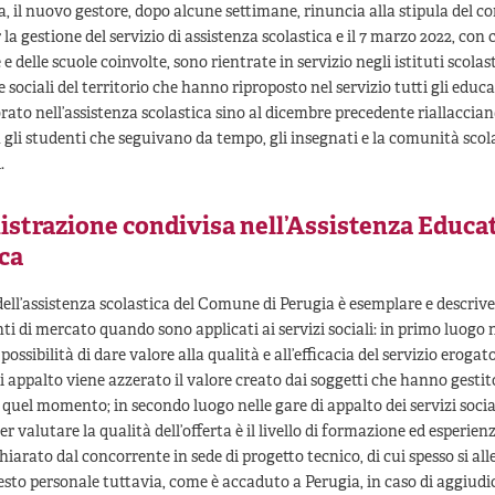
ra, il nuovo gestore, dopo alcune settimane, rinuncia alla stipula del c
 la gestione del servizio di assistenza scolastica e il 7 marzo 2022, con 
 e delle scuole coinvolte, sono rientrate in servizio negli istituti scolas
e sociali del territorio che hanno riproposto nel servizio tutti gli educ
ato nell’assistenza scolastica sino al dicembre precedente riallacciando
 gli studenti che seguivano da tempo, gli insegnati e la comunità scola
.
istrazione condivisa nell’Assistenza Educa
ca
dell’assistenza scolastica del Comune di Perugia è esemplare e descrive 
ti di mercato quando sono applicati ai servizi sociali: in primo luogo
ossibilità di dare valore alla qualità e all’efficacia del servizio erogat
 appalto viene azzerato il valore creato dai soggetti che hanno gestito 
a quel momento; in secondo luogo nelle gare di appalto dei servizi socia
 valutare la qualità dell’offerta è il livello di formazione ed esperien
hiarato dal concorrente in sede di progetto tecnico, di cui spesso si al
esto personale tuttavia, come è accaduto a Perugia, in caso di aggiudi