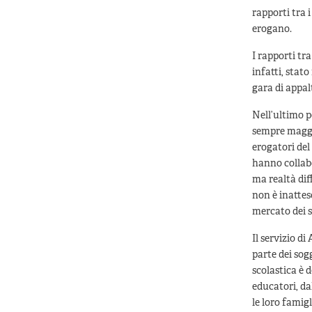
rapporti tra i
erogano.
I rapporti tr
infatti, stat
gara di appal
Nell’ultimo p
sempre maggio
erogatori del
hanno collabor
ma realtà diff
non è inattes
mercato dei se
Il servizio d
parte dei sogg
scolastica è 
educatori, da
le loro famigl