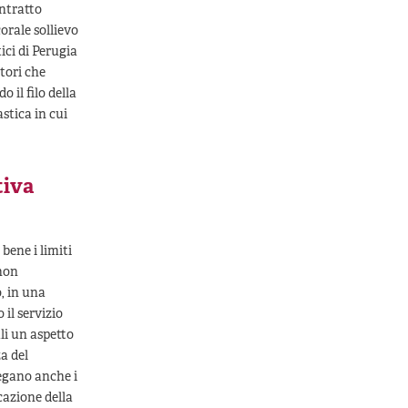
ontratto
corale sollievo
tici di Perugia
atori che
 il filo della
stica in cui
tiva
bene i limiti
 non
o, in una
il servizio
li un aspetto
za del
legano anche i
cazione della