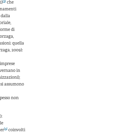
[3]
1)
che
dinamenti
 dalla
riale,
 forme di
Borzaga,
sioni: quella
zaga, 2009):
 imprese
overnano in
nizzazioni);
a si assumono
spesso non
):
le
[4]
der
coinvolti