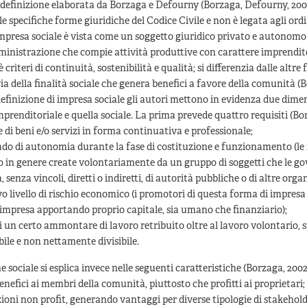
a definizione elaborata da Borzaga e Defourny (Borzaga, Defourny, 200
le specifiche forme giuridiche del Codice Civile e non è legata agli or
impresa sociale è vista come un soggetto giuridico privato e autonomo
inistrazione che compie attività produttive con carattere imprendito
criteri di continuità, sostenibilità e qualità; si differenzia dalle altre
ia della finalità sociale che genera benefici a favore della comunità (
definizione di impresa sociale gli autori mettono in evidenza due dimen
renditoriale e quella sociale. La prima prevede quattro requisiti (Bor
di beni e/o servizi in forma continuativa e professionale;
ado di autonomia durante la fase di costituzione e funzionamento (le
no in genere create volontariamente da un gruppo di soggetti che le g
senza vincoli, diretti o indiretti, di autorità pubbliche o di altre orga
ivo livello di rischio economico (i promotori di questa forma di impres
d’impresa apportando proprio capitale, sia umano che finanziario);
i un certo ammontare di lavoro retribuito oltre al lavoro volontario, 
ile e non nettamente divisibile.
 sociale si esplica invece nelle seguenti caratteristiche (Borzaga, 2002
nefici ai membri della comunità, piuttosto che profitti ai proprietari; 
ioni non profit, generando vantaggi per diverse tipologie di stakehol