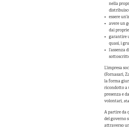
nella propr
distribuisco
essere un’i
avere un g
dai proprie
garantire u
quasi, i gr
l’assenza di
sottoscritt
L’impresa soc
(Fornasari, Z
la forma giur
ricondotto a
presenza e dal
volontari,
st
A partire da q
del governo s
attraverso un