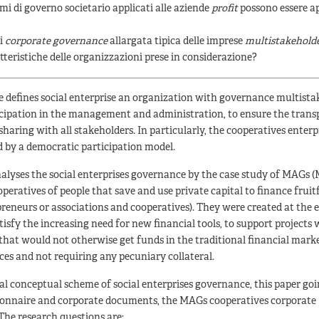
mi di governo societario applicati alle aziende
profit
possono essere ap
di
corporate governance
allargata tipica delle imprese
multistakehold
tteristiche delle organizzazioni prese in considerazione?
e defines social enterprise an organization with governance multista
ticipation in the management and administration, to ensure the trans
haring with all stakeholders. In particularly, the cooperatives enterp
d by a democratic participation model.
nalyses the social enterprises governance by the case study of MAGs
operatives of people that save and use private capital to finance fruit
preneurs or associations and cooperatives). They were created at the 
atisfy the increasing need for new financial tools, to support projects 
that would not otherwise get funds in the traditional financial marke
ces and not requiring any pecuniary collateral.
al conceptual scheme of social enterprises governance, this paper goi
ionnaire and corporate documents, the MAGs cooperatives corporate
The research questions are: