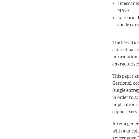
I meccanis
MAG?
La teoria 
con le cara
The literatur
a direct par
information s
characterize
This paper a
Gestione), co
(single entre
in order to s
implications 
support servi
After a gener
with a quest
governance. 