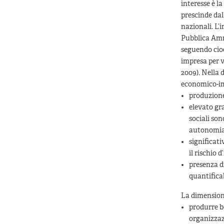
interesse è l
prescinde dal
nazionali. L’
Pubblica Amm
seguendo cioè 
impresa per v
2009). Nella 
economico-imp
produzione 
elevato gr
sociali so
autonomia, 
significat
il rischio 
presenza d
quantificab
La dimensione
produrre be
organizzaz