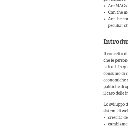
Are MAGs m
Can the me
Are the co
peculiar c
Introdu
Il concetto d
che le persone
istituti. In q
consumo di ri
economiche del
politiche di o
il caso delle 
Lo sviluppo d
sistemi di wel
crescita de
cambiamento