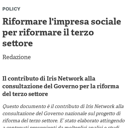
Cooperative di comunità
policy
Impresa sociale e democrazia
Riformare l'impresa sociale
Acini di fuoco - Dossier Mezzogiorno
per riformare il terzo
Valutazione e dintorni
settore
Redazione
Il contributo di Iris Network alla
consultazione del Governo per la riforma
del terzo settore
Questo documento è il contributo di Iris Network alla
consultazione del Governo nazionale sul progetto di
riforma del terzo settore. E’ stato elaborato attingendo