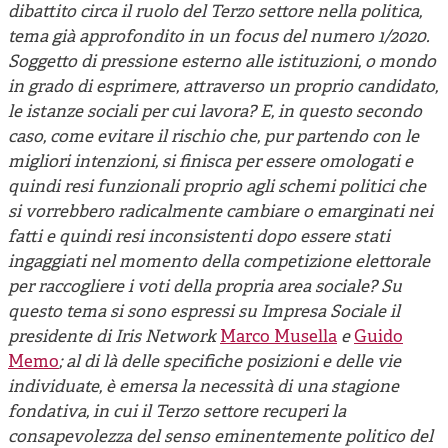
Cooperative di comunità
dibattito circa il ruolo del Terzo settore nella politica,
tema già approfondito in un focus del numero 1/2020.
Impresa sociale e democrazia
Soggetto di pressione esterno alle istituzioni, o mondo
Acini di fuoco - Dossier Mezzogiorno
in grado di esprimere, attraverso un proprio candidato,
le istanze sociali per cui lavora? E, in questo secondo
Valutazione e dintorni
caso, come evitare il rischio che, pur partendo con le
migliori intenzioni, si finisca per essere omologati e
quindi resi funzionali proprio agli schemi politici che
si vorrebbero radicalmente cambiare o emarginati nei
fatti e quindi resi inconsistenti dopo essere stati
ingaggiati nel momento della competizione elettorale
per raccogliere i voti della propria area sociale? Su
questo tema si sono espressi su Impresa Sociale il
presidente di Iris Network
Marco Musella
e
Guido
Memo
; al di là delle specifiche posizioni e delle vie
individuate, è emersa la necessità di una stagione
fondativa, in cui il Terzo settore recuperi la
consapevolezza del senso eminentemente politico del