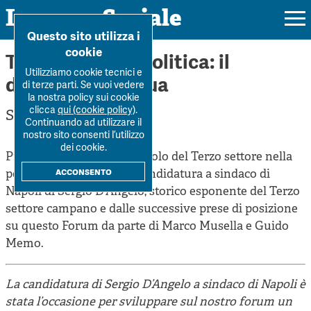
Impresa Sociale
Home
>
Forum
>
Terzo settore e politica: il dibattit...
Questo sito utilizza i
cookie
Terzo settore e politica: il
Utilizziamo cookie tecnici e
dibattito continua
di terze parti. Se vuoi vedere
la nostra policy sui cookie
Rivista
clicca
qui (cookie policy)
.
Sergio D'Angelo
Continuando ad utilizzare il
Ultimo numero
nostro sito consenti l’utilizzo
Forum
dei cookie.
Prosegue il dibattito sul ruolo del Terzo settore nella
La Rivista
Forum
acconsento
politica, innescato dalla candidatura a sindaco di
Dossier
Submission
Napoli di Sergio D'Angelo, storico esponente del Terzo
Tutti gli articoli
Tutti i dossier
settore campano e dalle successive prese di posizione
Chi siamo
Colophon
Autori
su questo Forum da parte di Marco Musella e Guido
Workshop Impresa Sociale 2021
Autori
Memo.
Contatti
Argomenti
Impresa sociale, reciprocità e sostenibilità
Archivio
Sostienici
La candidatura di Sergio D’Angelo a sindaco di Napoli è
Innovazione sociale
Argomenti
stata l’occasione per sviluppare sul nostro forum un