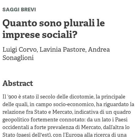
Cooperative di comunità
saggi brevi
Impresa sociale e democrazia
Quanto sono plurali le
Acini di fuoco - Dossier Mezzogiorno
imprese sociali?
Valutazione e dintorni
Luigi Corvo
,
Lavinia Pastore
,
Andrea
Sonaglioni
Abstract
Il ‘900 è stato il secolo delle dicotomie, la principale
delle quali, in campo socio-economico, ha riguardato la
relazione fra Stato e Mercato, indicativa di un quadro
geopolitico fortemente connotato: da un lato i Paesi
occidentali a forte prevalenza di Mercato, dall’altra lo
Stato (paesi dell'est), con l’Europa alla ricerca di una