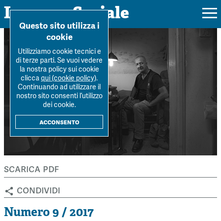
Impresa Sociale
Home
>
Archivio Rivista
>
Numero-9-2017
>
Quanto sono plurali le
Questo sito utilizza i
imprese sociali?
cookie
Utilizziamo cookie tecnici e
di terze parti. Se vuoi vedere
la nostra policy sui cookie
Rivista
clicca
qui (cookie policy)
.
Continuando ad utilizzare il
Ultimo numero
nostro sito consenti l’utilizzo
Forum
dei cookie.
La Rivista
Forum
acconsento
Dossier
Submission
Tutti gli articoli
Tutti i dossier
Chi siamo
Colophon
Autori
Workshop Impresa Sociale 2021
scarica pdf
Autori
Contatti
Argomenti
Impresa sociale, reciprocità e sostenibilità
condividi
Archivio
Sostienici
Innovazione sociale
Argomenti
Numero 9 / 2017