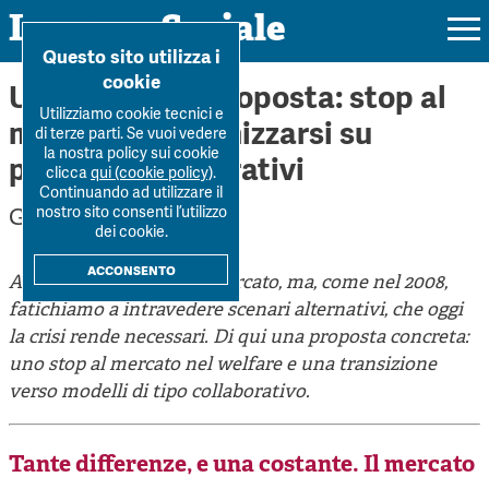
Impresa Sociale
Home
>
Forum
>
Una semplice proposta: stop al mercat...
Questo sito utilizza i
cookie
Una semplice proposta: stop al
Utilizziamo cookie tecnici e
mercato, riorganizzarsi su
di terze parti. Se vuoi vedere
la nostra policy sui cookie
principi collaborativi
Rivista
clicca
qui (cookie policy)
.
Continuando ad utilizzare il
Ultimo numero
nostro sito consenti l’utilizzo
Gianfranco Marocchi
Forum
dei cookie.
La Rivista
Forum
acconsento
Dossier
Avvertiamo i limiti del mercato, ma, come nel 2008,
Submission
Tutti gli articoli
fatichiamo a intravedere scenari alternativi, che oggi
Tutti i dossier
Chi siamo
la crisi rende necessari. Di qui una proposta concreta:
Colophon
Autori
uno stop al mercato nel welfare e una transizione
Workshop Impresa Sociale 2021
Autori
Contatti
verso modelli di tipo collaborativo.
Argomenti
Impresa sociale, reciprocità e sostenibilità
Archivio
Sostienici
Innovazione sociale
Tante differenze, e una costante. Il mercato
Argomenti