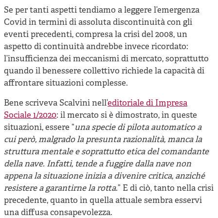
Cooperative di comunità
Se per tanti aspetti tendiamo a leggere l’emergenza
Impresa sociale e democrazia
Covid in termini di assoluta discontinuità con gli
eventi precedenti, compresa la crisi del 2008, un
Acini di fuoco - Dossier Mezzogiorno
aspetto di continuità andrebbe invece ricordato:
l’insufficienza dei meccanismi di mercato, soprattutto
Valutazione e dintorni
quando il benessere collettivo richiede la capacità di
affrontare situazioni complesse.
Bene scriveva Scalvini nell’
editoriale di Impresa
Sociale 1/2020
: il mercato si è dimostrato, in queste
situazioni, essere “
una specie di pilota automatico a
cui però, malgrado la presunta razionalità, manca la
struttura mentale e soprattutto etica del comandante
della nave. Infatti, tende a fuggire dalla nave non
appena la situazione inizia a divenire critica, anziché
resistere a garantirne la rotta
.” E di ciò, tanto nella crisi
precedente, quanto in quella attuale sembra esservi
una diffusa consapevolezza.