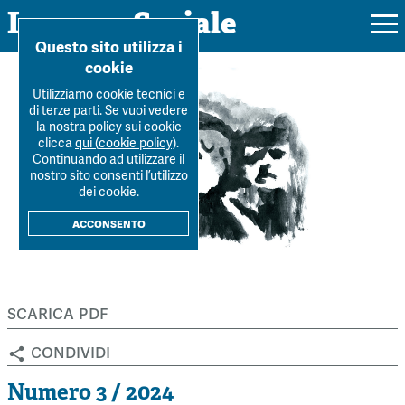
Impresa Sociale
Home
>
Archivio Rivista
>
Numero-3-2024
>
Carlo Borzaga: studio,
Questo sito utilizza i
insegnamento e...
cookie
Utilizziamo cookie tecnici e
di terze parti. Se vuoi vedere
la nostra policy sui cookie
Rivista
clicca
qui (cookie policy)
.
Continuando ad utilizzare il
Ultimo numero
nostro sito consenti l’utilizzo
Forum
dei cookie.
La Rivista
Forum
acconsento
Dossier
Submission
Tutti gli articoli
Tutti i dossier
Chi siamo
Colophon
Autori
Workshop Impresa Sociale 2021
scarica pdf
Autori
Contatti
Argomenti
Impresa sociale, reciprocità e sostenibilità
condividi
Archivio
Sostienici
Innovazione sociale
Argomenti
Numero 3 / 2024