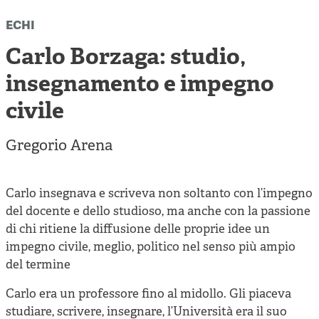
Cooperative di comunità
echi
Impresa sociale e democrazia
Carlo Borzaga: studio,
Acini di fuoco - Dossier Mezzogiorno
insegnamento e impegno
Valutazione e dintorni
civile
Gregorio Arena
Carlo insegnava e scriveva non soltanto con l’impegno
del docente e dello studioso, ma anche con la passione
di chi ritiene la diffusione delle proprie idee un
impegno civile, meglio, politico nel senso più ampio
del termine
Carlo era un professore fino al midollo. Gli piaceva
studiare, scrivere, insegnare, l’Università era il suo