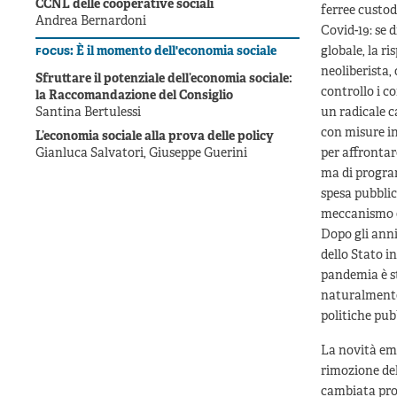
CCNL delle cooperative sociali
ferree custod
Andrea Bernardoni
Covid-19: se 
focus:
È il momento dell'economia sociale
globale, la r
neoliberista,
Sfruttare il potenziale dell’economia sociale:
controllo i c
la Raccomandazione del Consiglio
Santina Bertulessi
un radicale c
con misure in
L’economia sociale alla prova delle policy
Gianluca Salvatori, Giuseppe Guerini
per affrontar
ma di progra
spesa pubblic
meccanismo eu
Dopo gli anni
dello Stato i
pandemia è st
naturalmente 
politiche pub
La novità eme
rimozione del
cambiata prop