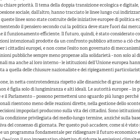
 chiare priorità. Il tema della doppia transizione ecologica e digitale, 
oesione sociale, dall’altro, hanno tracciato le linee lungo cui indirizza
 queste linee sono state costruite delle iniziative europee di politica 
smentendo il pensiero secondo cui la politica deve stare fuori dai merca
e il funzionamento efficiente. Il futuro, quindi, è stato considerato co
azioni intenzionali prodotte da un confronto pubblico attorno a ciò che 
per i cittadini europei, e non come l’esito non governato di meccanismi
inioni pubbliche sempre meno propense alla solidarietà - non solo al di
nali ma anche al loro interno - le istituzioni dell’Unione europea han
ta a quella delle chiusure nazionaliste e dei ripiegamenti particolaristi
one, in netta controtendenza rispetto alle dinamiche di gran parte dei
on è figlia solo di lungimiranza e alti ideali. Le autorità europee – in p
e il Parlamento – possono permettersi uno sguardo più lungo perché r
onali risentono meno delle reazioni dirette, nella gestione dello scont
decisioni impopolari producono sulla vita dei cittadini. Sono istituzion
ella condizione privilegiata del medio-lungo termine, anziché sulla bas
siva del consenso di giornata. Per questo può accadere, come si è visto 
he un programma fondamentale per ridisegnare il futuro economico 
 Deal
con il suo impegnativo obiettivo di ridurre le emissioni climalter