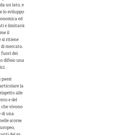
da un lato, e
re lo sviluppo
economica ed
ti e limitarsi
me il
si ritiene
 di mercato.
 fuori dei
no difeso una
ci.
 paesi
articolare la
ispetto alle
ento e del
i che vivono
e di una
nelle scorse
europeo,
anti del 55