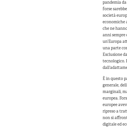
pandemia da C
forse sarebbe
società europe
economiche al
che ne hanno 
anni sempre d
un’Europa att
una parte con
Esclusione da
tecnologico. E
dall’adattam
È in questo pa
generale, del
marginali, ma
europea. Fors
europee aveva
ripreso a tra
non si affron
digitale ed e