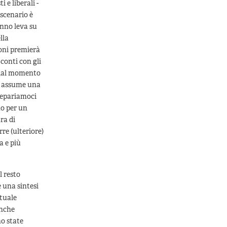
 e liberali -
scenario è
anno leva su
lla
ioni premierà
conti con gli
, dal momento
 – assume una
Prepariamoci
no per un
ra di
re (ulteriore)
a e più
l resto
e una sintesi
ttuale
Anche
o state