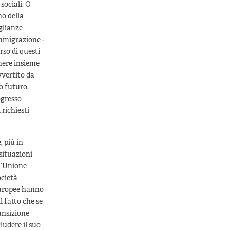
sociali. O
no della
aglianze
immigrazione -
rso di questi
nere insieme
vvertito da
io futuro.
ogresso
 richiesti
, più in
situazioni
l’Unione
ocietà
 europee hanno
l fatto che se
ransizione
ludere il suo