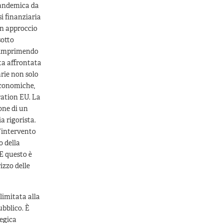
 pandemica da
si finanziaria
un approccio
sotto
, imprimendo
ta affrontata
arie non solo
economiche,
ation EU. La
one di un
a rigorista.
l’intervento
o della
 E questo è
izzo delle
limitata alla
ubblico. È
tegica