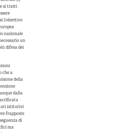
 si tratti
essere
ì l’obiettivo
 europea
llo nazionale
 necessario un
iù difesa dei
ezioni
o che a
visione della
imensione
dunque dalla
acrificata
ati istitutivi
ere frapposte
nseguenza di
fici ma