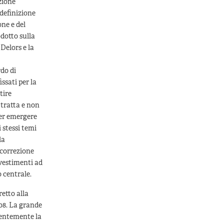
zione
idefinizione
one e del
dotto sulla
Delors e la
rdo di
ssati per la
tire
 tratta e non
per emergere
i stessi temi
la
 correzione
nvestimenti ad
 centrale.
etto alla
008. La grande
ecentemente la