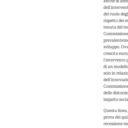
anche di ambi
dell’interven
del ruolo deg
rispetto dei 
tenuta del te
Commissione 
prevalentemen
sviluppo. Ovv
crescita euro
l’intervento 
di un modello
solo in relazi
dell’innovazi
Commissione 
delle distorsi
impatto socia
Questa linea,
prova dei qui
recessione mon