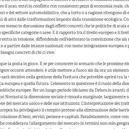
o il 2030, entri in conflitto con consistenti pezzi di economia reale, che
tori o del settore automobilistico, che a torto o a ragione ritengono di 
iù di altri dalle trasformazioni imposte dalla transizione ecologica. Cos
ene messo in discussione dagli effetti concreti che le politiche di scala
pecifiche categorie o aree. E il rapporto tra il livello europeo e il live
he entra in tensione, diffondendo nell’elettorato la convinzione che sia
o a partire dalle istanze nazionali: con meno integrazione europea e p
i bisogni concreti di chi ci vive.
ue la posta in gioco. E se per conoscere lo scenario che le prossime el
ere occorre attendere, è utile mettere a fuoco sin da ora un element
 sarà decisivo nella gestione della frattura che potrebbe aprirsi tra la 
ica europea e quella futura. L’elemento in questione è il ruolo della d
 politiche europee. Per un lungo periodo (diciamo da Delors in avanti, 
ni Novanta) la dimensione sociale è rimasta marginale, largamente s
ne del mercato unico e delle sue istituzioni. L’interpretazione dei tratt
uropea ha privilegiato il compito proteso alla eliminazione delle barri
ircolazione di beni, servizi, persone e capitali. Parallelamente, come co
he considerava l’allargamento del mercato in termini non solo geogra