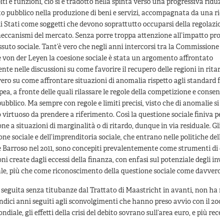
ti e funzioni, ciò si è tradotto nella spinta verso una progressiva ridu
to pubblico nella produzione di beni e servizi, accompagnata da una r
li Stati come soggetti che devono soprattutto occuparsi della regolazi
meccanismi del mercato. Senza porre troppa attenzione all’impatto pro
ssuto sociale. Tant’è vero che negli anni intercorsi tra la Commissione 
von der Leyen la coesione sociale è stata un argomento affrontato
te nelle discussioni su come favorire il recupero delle regioni in rita
ero su come affrontare situazioni di anomalia rispetto agli standard fi
pea, a fronte delle quali rilassare le regole della competizione e consen
pubblico. Ma sempre con regole e limiti precisi, visto che di anomalie si
 virtuoso da prendere a riferimento. Così la questione sociale finiva 
one a situazioni di marginalità o di ritardo, dunque in via residuale. Gl
one sociale e dell’imprenditoria sociale, che entrano nelle politiche del
Barroso nel 2011, sono concepiti prevalentemente come strumenti di
oni create dagli eccessi della finanza, con enfasi sul potenziale degli i
le, più che come riconoscimento della questione sociale come davvero
 seguita senza titubanze dal Trattato di Maastricht in avanti, non ha r
ndici anni seguiti agli sconvolgimenti che hanno preso avvio con il 2
diale, gli effetti della crisi del debito sovrano sull’area euro, e più r