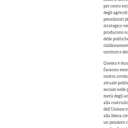
per cento entr
degli agricol
penalizzati p
strategico vi
producono su s
delle politic
riallineament
territori e de
Questa è dunq
faranno emerg
nostro avviso
attuale polit
sociale nelle
metà degli an
alla costruzio
dell’Unione e
alla libera c
un pensiero c