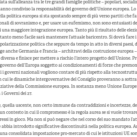
ata sull’alleanza tra le tre grandi famiglie politiche – popolari, socialisti
anno condiviso la responsabilità del governo dell’Unione europea. Lo 
della politica europea si sta spostando sempre di più verso partiti che f
onali di sovranismo e, per usare un eufemismo, non sono entusiasti de
i una maggiore integrazione europea. Tanto più il risultato delle elez
 tanto meno facile sarà mantenere l’attuale baricentro. Si dovrà fare i 
a polarizzazione politica che seppure da tempo in atto in diversi paesi
lge anche Germania e Francia – architravi della costruzione europea
iversa e finisce per mettere a rischio l’intero progetto dell’Unione. 
 governo dell’Europa soggetto ai condizionamenti di forze che premo
i i governi nazionali vogliono contare di più rispetto alla tecnostruttu
in cui le dinamiche intergovernative del Consiglio proveranno a sottrar
niziative della Commissione europea. In sostanza meno Unione Europe
 i Governi dei 27.
quella uscente, non certo immune da contraddizioni e incertezze, de
n un contesto in cui il compromesso è la regola aurea se si vuole trovar
teressi in gioco. Ma non si può negare che nel corso del suo mandato l’a
bbia introdotto significative discontinuità nella politica europea. 
na consolidata impostazione pro-mercato di cui le istituzioni UE son