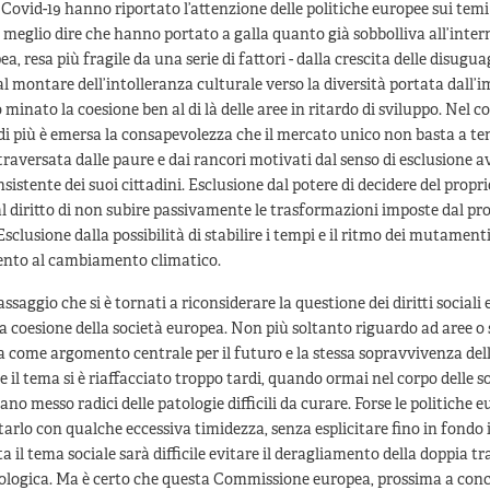
ovid-19 hanno riportato l’attenzione delle politiche europee sui temi 
 meglio dire che hanno portato a galla quanto già sobbolliva all’inter
a, resa più fragile da una serie di fattori - dalla crescita delle disugu
 montare dell’intolleranza culturale verso la diversità portata dall’
minato la coesione ben al di là delle aree in ritardo di sviluppo. Nel co
i più è emersa la consapevolezza che il mercato unico non basta a te
raversata dalle paure e dai rancori motivati dal senso di esclusione a
sistente dei suoi cittadini. Esclusione dal potere di decidere del propr
l diritto di non subire passivamente le trasformazioni imposte dal pr
sclusione dalla possibilità di stabilire i tempi e il ritmo dei mutamenti
ento al cambiamento climatico.
ssaggio che si è tornati a riconsiderare la questione dei diritti sociali e
la coesione della società europea. Non più soltanto riguardo ad aree o 
 come argomento centrale per il futuro e la stessa sopravvivenza del
e il tema si è riaffacciato troppo tardi, quando ormai nel corpo delle s
no messo radici delle patologie difficili da curare. Forse le politiche
ttarlo con qualche eccessiva timidezza, senza esplicitare fino in fondo i
ta il tema sociale sarà difficile evitare il deragliamento della doppia t
cologica. Ma è certo che questa Commissione europea, prossima a conc