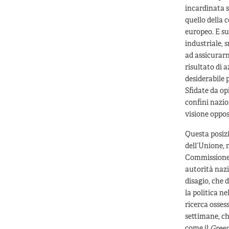
incardinata su
quello della c
europeo. E su
industriale, 
ad assicurarn
risultato di 
desiderabile 
Sfidate da op
confini nazio
visione oppos
Questa posizi
dell’Unione, n
Commissione 
autorità nazi
disagio, che 
la politica n
ricerca osses
settimane, c
come il
Green