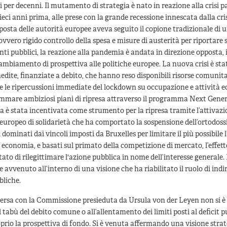
i per decenni. Il mutamento di strategia è nato in reazione alla crisi
dieci anni prima, alle prese con la grande recessione innescata dalla cri
isposta delle autorità europee aveva seguito il copione tradizionale di 
 ovvero rigido controllo della spesa e misure di austerità per riportare 
onti pubblici, la reazione alla pandemia è andata in direzione opposta
ambiamento di prospettiva alle politiche europee. La nuova crisi è sta
edite, finanziate a debito, che hanno reso disponibili risorse comunit
e le ripercussioni immediate del lockdown su occupazione e attività 
mmare ambiziosi piani di ripresa attraverso il programma Next Gener
a è stata incentivata come strumento per la ripresa tramite l’attivazi
ropeo di solidarietà che ha comportato la sospensione dell’ortodossi
 dominati dai vincoli imposti da Bruxelles per limitare il più possibile 
n economia, e basati sul primato della competizione di mercato, l’effett
ato di rilegittimare l'azione pubblica in nome dell’interesse generale.
avvenuto all’interno di una visione che ha riabilitato il ruolo di indir
bliche.
rsa con la Commissione presieduta da Ursula von der Leyen non si è 
 tabù del debito comune o all’allentamento dei limiti posti al deficit p
rio la prospettiva di fondo. Si è venuta affermando una visione stra