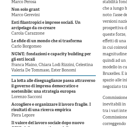
Marco Perosa
stabilità fond
che a lungo h
Non solo grant
Marco Gerevini
noto: l’asse 
versioni nazi
Enti filantropici e imprese sociali. Un
arcipelago da co-creare
prospettiva d
Carola Carazzone
queste forze,
Le sfide di un mondo che si trasforma
effetti di un
Carlo Borgomeo
in cui coinvo
NGWE: fondazioni e capacity building per
magnitudine d
gli enti locali
quindi ad un
Franca Maino, Chiara Lodi Rizzini, Celestina
modello in cu
Valeria De Tommaso, Ester Bonomi
Bruxelles. E 
spazio alle i
La lotta alle diseguaglianze passa attraverso
il governo di impresa democratico e
negoziato tra
sostenibile: una strategia europea
Lorenzo Sacconi
Commissione, 
inevitabili i
Accogliere e organizzare il lavoro fragile. I
risultati di una ricerca empirica
tra i vari in
Piera Lepore
Commissione a
Il valore del lavoro sociale dopo nuovo
correggendo u