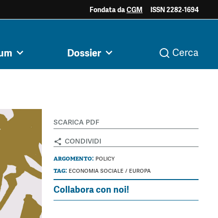
Fondata da
CGM
ISSN 2282-1694
ociale e
Acini di fuoco - Dossier
Valutazione e
rum
Dossier
Cerca
i
Archivio
Argomenti
razia
Mezzogiorno
dintorni
scarica pdf
condividi
argomento:
policy
tag:
economia sociale
/
europa
Collabora con noi!