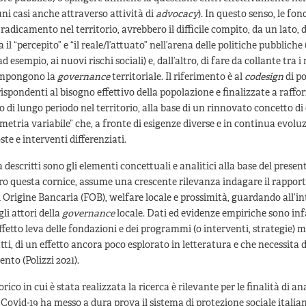
luni casi anche attraverso attività di
advocacy
). In questo senso, le fon
 radicamento nel territorio, avrebbero il difficile compito, da un lato, 
a il “percepito” e “il reale/l’attuato” nell’arena delle politiche pubbliche
d esempio, ai nuovi rischi sociali) e, dall’altro, di fare da collante tra 
ompongono la
governance
territoriale. Il riferimento è al
codesign
di po
rispondenti al bisogno effettivo della popolazione e finalizzate a raffo
o di lungo periodo nel territorio, alla base di un rinnovato concetto d
ometria variabile” che, a fronte di esigenze diverse e in continua evolu
ste e interventi differenziati.
 descritti sono gli elementi concettuali e analitici alla base del presen
ro questa cornice, assume una crescente rilevanza indagare il rapport
 Origine Bancaria (FOB), welfare locale e prossimità, guardando all’int
gli attori della
governance
locale. Dati ed evidenze empiriche sono infa
ffetto leva delle fondazioni e dei programmi (o interventi, strategie) me
fatti, di un effetto ancora poco esplorato in letteratura e che necessit
to (Polizzi 2021).
orico in cui è stata realizzata la ricerca è rilevante per le finalità di ana
ovid-19 ha messo a dura prova il sistema di protezione sociale italia