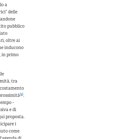
lo a
ci” delle
ntandone
tito pubblico
lato
i, oltre ai
 che inducono
, in primo
lle
mità, tra
 accostamento
[2]
 prossimità
.
ntempo -
siva e di
qui proposta.
icipare i
ciuto come
l'agenda di