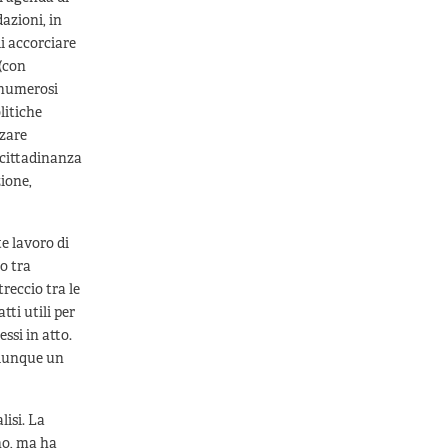
dazioni, in
di accorciare
 (con
i numerosi
litiche
rzare
i cittadinanza
zione,
te lavoro di
o tra
reccio tra le
tti utili per
ssi in atto.
a dunque un
lisi. La
no, ma ha