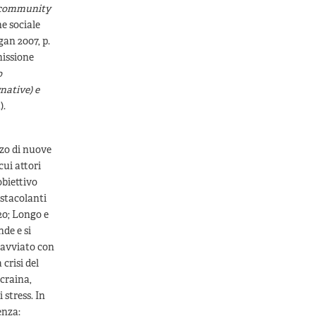
community
ne sociale
gan 2007, p.
missione
o
native) e
).
zzo di nuove
cui attori
obiettivo
 ostacolanti
20; Longo e
de e si
o avviato con
 crisi del
Ucraina,
 stress. In
enza: