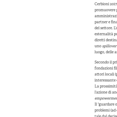
Cerbioni 2017
promuovere pr
amministrazi
partner e fin
del settore. L
esternalità po
diretti desti
uno
spillover
luogo, delle 
Secondo il pr
fondazioni fi
attori locali
interessante 
La prossimità
l’azione di a
empowerme
Il “guardare o
problemi (ad
tale dal deci