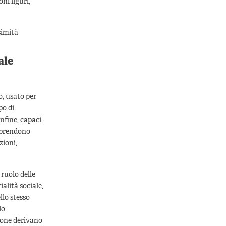
ni liguri,
simità
ale
o, usato per
po di
nfine, capaci
omprendono
zioni,
 ruolo delle
alità sociale,
llo stesso
lo
ilone derivano