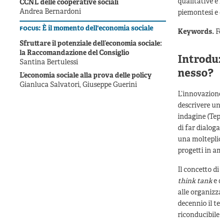
qualitative e
CCNL delle cooperative sociali
Andrea Bernardoni
piemontesi e 
focus:
È il momento dell'economia sociale
Keywords.
F
Sfruttare il potenziale dell’economia sociale:
la Raccomandazione del Consiglio
Introduz
Santina Bertulessi
nesso?
L’economia sociale alla prova delle policy
Gianluca Salvatori, Giuseppe Guerini
L’innovazione
descrivere un
indagine (Tep
di far dialog
una molteplic
progetti in a
Il concetto d
think tank
e 
alle organizz
decennio il t
riconducibile