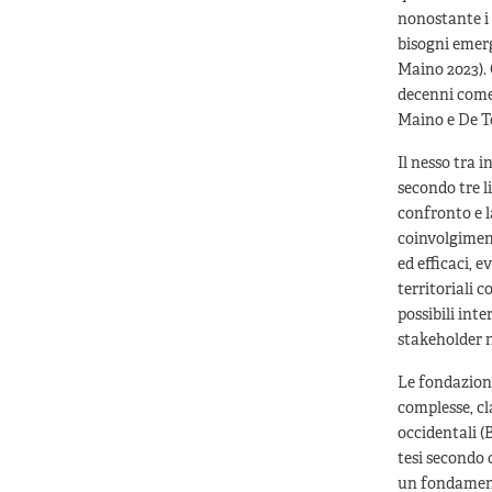
nonostante i 
bisogni emerg
Maino 2023). 
decenni come 
Maino e De T
Il nesso tra 
secondo tre l
confronto e l
coinvolgimen
ed efficaci, 
territoriali 
possibili inte
stakeholder n
Le fondazioni
complesse, cl
occidentali (
tesi secondo 
un fondamenta