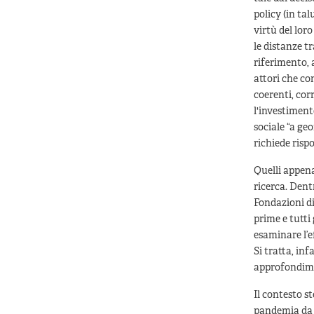
policy (in ta
virtù del loro
le distanze tr
riferimento, a
attori che c
coerenti, cor
l'investiment
sociale “a ge
richiede rispo
Quelli appena
ricerca. Dent
Fondazioni di
prime e tutti 
esaminare l’e
Si tratta, in
approfondimen
Il contesto st
pandemia da C