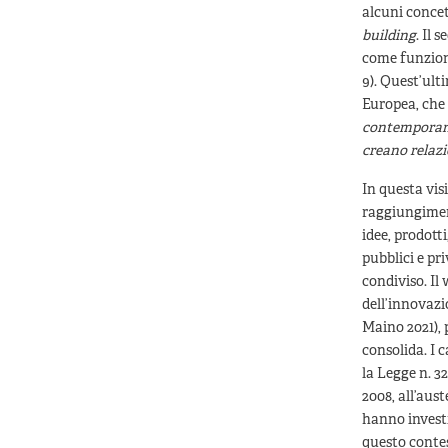
alcuni concett
building
. Il 
come funziona
9). Quest’ult
Europea, che 
contemporanea
creano relazi
In questa vi
raggiungiment
idee, prodotti
pubblici e pr
condiviso. Il 
dell’innovazi
Maino 2021), 
consolida. I 
la Legge n. 32
2008, all’aus
hanno investi
questo contes