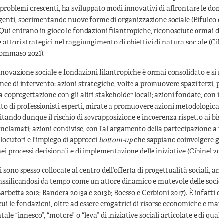
problemi crescenti, ha sviluppato modi innovativi di affrontare le do
enti, sperimentando nuove forme di organizzazione sociale (Bifulco et
Qui entrano in gioco le fondazioni filantropiche, riconosciute ormai 
attori strategici nel raggiungimento di obiettivi di natura sociale (Ci
ommaso 2021).
innovazione sociale e fondazioni filantropiche è ormai consolidato e 
inee di intervento: azioni strategiche, volte a promuovere spazi terzi, p
a coprogettazione con gli altri stakeholder locali; azioni fondate, con i
to di professionisti esperti, mirate a promuovere azioni metodologic
evitando dunque il rischio di sovrapposizione e incoerenza rispetto ai b
conclamati; azioni condivise, con l’allargamento della partecipazione a t
rlocutori e l'impiego di approcci
bottom-up
che sappiano coinvolgere g
ei processi decisionali e di implementazione delle iniziative (Cibinel 20
 sono spesso collocate al centro dell’offerta di progettualità sociali, 
assificandosi da tempo come un attore dinamico e mutevole delle soci
Barbetta 2012; Bandera 2013a e 2013b; Boesso e Cerbioni 2017). È infatti 
cui le fondazioni, oltre ad essere erogatrici di risorse economiche e mat
le “innesco”, “motore” o “leva” di iniziative sociali articolate e di qua