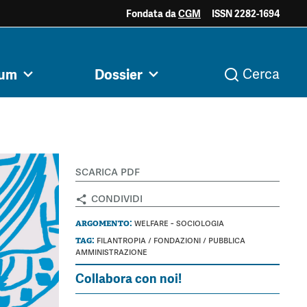
Fondata da
CGM
ISSN 2282-1694
ociale e
Acini di fuoco - Dossier
Valutazione e
rum
Dossier
Cerca
i
Archivio
Argomenti
razia
Mezzogiorno
dintorni
scarica pdf
condividi
argomento:
welfare
-
sociologia
tag:
filantropia
/
fondazioni
/
pubblica
amministrazione
Collabora con noi!