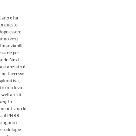
liano e ha
In questo
 dopo essere
unno 2021
finanziabili
essarie per
Bando Next
 stanziato 6
t nell’accesso
splorativa,
ato una leva
 welfare di
ing.
In
 incontrano le
ta il PNRR
pingono i
metodologie