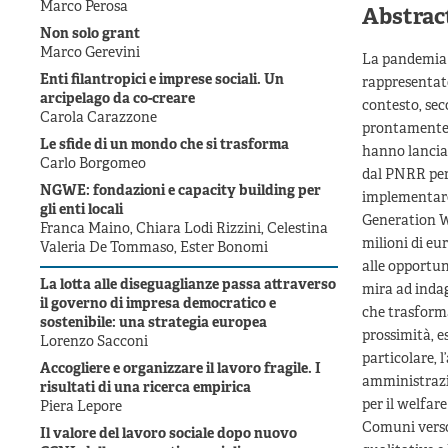
Marco Perosa
Abstrac
Non solo grant
Marco Gerevini
La pandemia d
Enti filantropici e imprese sociali. Un
rappresentato
arcipelago da co-creare
contesto, sec
Carola Carazzone
prontamente 
Le sfide di un mondo che si trasforma
hanno lanciat
Carlo Borgomeo
dal PNRR per 
NGWE: fondazioni e capacity building per
implementare 
gli enti locali
Generation W
Franca Maino, Chiara Lodi Rizzini, Celestina
milioni di eur
Valeria De Tommaso, Ester Bonomi
alle opportun
La lotta alle diseguaglianze passa attraverso
mira ad indag
il governo di impresa democratico e
che trasforma
sostenibile: una strategia europea
prossimità, e
Lorenzo Sacconi
particolare, 
Accogliere e organizzare il lavoro fragile. I
amministrazio
risultati di una ricerca empirica
per il welfar
Piera Lepore
Comuni verso 
Il valore del lavoro sociale dopo nuovo