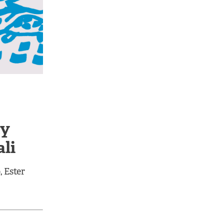
ty
ali
o
,
Ester