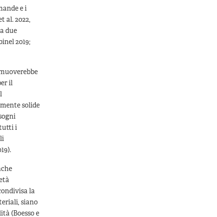
mande e i
 al. 2022,
da due
binel 2019;
si muoverebbe
er il
l
amente solide
isogni
utti i
li
19).
anche
età
condivisa la
eriali, siano
lità (Boesso e