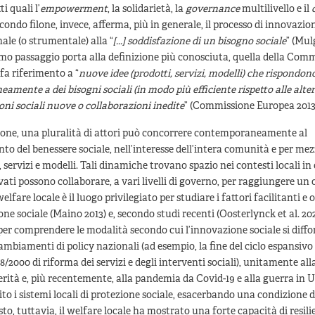
i quali l’
empowerment
, la solidarietà, la
governance
multilivello e il
secondo filone, invece, afferma, più in generale, il processo di innovazio
le (o strumentale) alla “
[...] soddisfazione di un bisogno sociale
” (Mul
imo passaggio porta alla definizione più conosciuta, quella della Com
fa riferimento a “
nuove idee (prodotti, servizi, modelli) che rispondon
mente a dei bisogni sociali (in modo più efficiente rispetto alle alter
oni sociali nuove o collaborazioni inedite
” (Commissione Europea 2013
sione, una pluralità di attori può concorrere contemporaneamente al
o del benessere sociale, nell’interesse dell’intera comunità e per me
, servizi e modelli. Tali dinamiche trovano spazio nei contesti locali in 
ivati possono collaborare, a vari livelli di governo, per raggiungere un 
welfare locale è il luogo privilegiato per studiare i fattori facilitanti e
one sociale (Maino 2013) e, secondo studi recenti (Oosterlynck et al. 20
per comprendere le modalità secondo cui l’innovazione sociale si diffon
cambiamenti di policy nazionali (ad esempio, la fine del ciclo espansiv
8/2000 di riforma dei servizi e degli interventi sociali), unitamente alla
terità e, più recentemente, alla pandemia da Covid-19 e alla guerra in 
to i sistemi locali di protezione sociale, esacerbando una condizione di
to, tuttavia, il welfare locale ha mostrato una forte capacità di resili