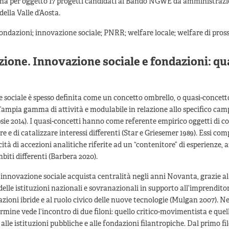
 ha per oggetto 17 progetti candidati al Bando NGWE da amministrazio
della Valle d’Aosta.
ondazioni; innovazione sociale; PNRR; welfare locale; welfare di pros
ione. Innovazione sociale e fondazioni: qu
 sociale è spesso definita come un concetto ombrello, o quasi-concett
’ampia gamma di attività e modulabile in relazione allo specifico cam
sie 2014). I quasi-concetti hanno come referente empirico oggetti di co
are e di catalizzare interessi differenti (Star e Griesemer 1989). Essi c
ità di accezioni analitiche riferite ad un “contenitore” di esperienze, a
mbiti differenti (Barbera 2020).
i innovazione sociale acquista centralità negli anni Novanta, grazie al
delle istituzioni nazionali e sovranazionali in supporto all’imprenditori
azioni ibride e al ruolo civico delle nuove tecnologie (Mulgan 2007). Ne
ermine vede l’incontro di due filoni: quello critico-movimentista e quel
 alle istituzioni pubbliche e alle fondazioni filantropiche. Dal primo f