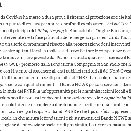
t
a Covid-19 ha messo a dura prova il sistema di protezione sociale ita
 un punto di rottura per aprire a profondi cambiamenti del welfare. 
ondo il principio del
filling the gap
, le Fondazioni di Origine Bancaria,
intervenute nella fase più acuta dell’emergenza pandemica, dall’aut
o una serie di programmi rispetto alla progettazione degli interventi 
fornire agli enti locali pubblici e del Terzo Settore le competenze nec
le nuove misure previste dal Piano. In questo quadro si inserisce il 
e (NGWE), promosso dalla Fondazione Compagnia di San Paolo che ha
o con l'intento di sostenere gli enti pubblici territoriali del Nord-Oves
ità di finanziamento rese disponibili dal PNRR. L’articolo, di natura e
are se - e con quali strumenti - il Bando NGWE possa essere consider
 la sfida del PNRR in un’opportunità per le amministrazioni locali e il
splorando il nesso tra fondazioni, innovazione sociale e
capacity build
l’articolo intende rispondere a due domande specifiche: quali problemi
ni locali nel partecipare ai bandi PNRR e che tipo di sfida rappresen
e locale; in che misura le fondazioni e gli strumenti del Bando NGWE s
logiche di innovazione sociale e di prossimità
.
La ricerca si basa su 