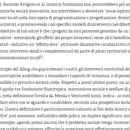
). Secondo Arrigoni et al. (2020) le fondazioni non punterebbero più so
atiche sociali innovative, ma mirerebbero a diventare “muse ispiratri
oni locali nella loro opera di programmazione e progettazione, dive
anziatori, e promuovendo così specifici modelli di intervento nel dibat
’obiettivo di tali attori è che i progetti da loro promossi generino da un 
sitive - estendendo gli effetti dei propri interventi verso altri beneficiar
natari - dall’altro un “effetto leva”, attivando dinamiche catalizzatrici
(con interventi simili e complementari) da parte di attori territoriali e
[1]
amministrazioni locali
.
incipio del
filling the gap
(colmare i vuoti), gli interventi territoriali de
lantropiche andrebbero a rinsaldare i rapporti di vicinanza, o di prossi
 (pubblici e privati) e società civile. Rispetto a quest’ultimo punto, un
è quello tra fondazione filantropica, innovazione sociale e welfare di
, nella definizione fornita da Messia e Venturelli (2015), indica - al co
ndare oltre con lo sguardo e condividere, secondo una prospettiva inclu
nt
. Questa definizione è particolarmente calzante ai fini della ricerca 
ltre” può assumere, nell’ambito delle policy, un duplice significato: ant
 esempio, agendo prima ancora che il problema sociale venga riconos
sore pubblico) o spingere affinché la questione entri effettivamente nel