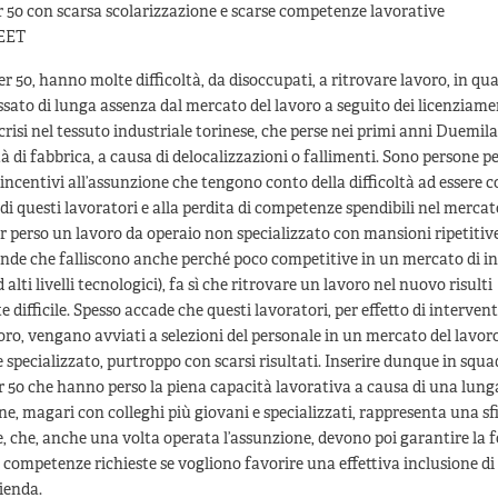
r 50 con scarsa scolarizzazione e scarse competenze lavorative
EET
over 50, hanno molte difficoltà, da disoccupati, a ritrovare lavoro, in q
ato di lunga assenza dal mercato del lavoro a seguito dei licenziament
 crisi nel tessuto industriale torinese, che perse nei primi anni Duemi
tà di fabbrica, a causa di delocalizzazioni o fallimenti. Sono persone pe
 incentivi all’assunzione che tengono conto della difficoltà ad essere co
à di questi lavoratori e alla perdita di competenze spendibili nel mercat
ver perso un lavoro da operaio non specializzato con mansioni ripetitiv
ende che falliscono anche perché poco competitive in un mercato di i
alti livelli tecnologici), fa sì che ritrovare un lavoro nel nuovo risulti
difficile. Spesso accade che questi lavoratori, per effetto di interventi
voro, vengano avviati a selezioni del personale in un mercato del lavo
 specializzato, purtroppo con scarsi risultati. Inserire dunque in squa
er 50 che hanno perso la piena capacità lavorativa a causa di una lunga
e, magari con colleghi più giovani e specializzati, rappresenta una sf
e, che, anche una volta operata l’assunzione, devono poi garantire la
 competenze richieste se vogliono favorire una effettiva inclusione di
ienda.