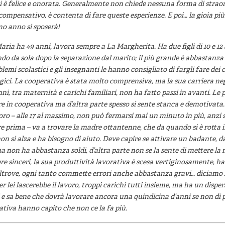
i è felice e onorata. Generalmente non chiede nessuna forma di straor
compensativo, è contenta di fare queste esperienze. E poi… la gioia più 
mo anno si sposerà!
Maria ha 49 anni, lavora sempre a La Margherita. Ha due figli di 10 e 12
do da sola dopo la separazione dal marito; il più grande è abbastanza i
lemi scolastici e gli insegnanti le hanno consigliato di fargli fare dei 
gici. La cooperativa è stata molto comprensiva, ma la sua carriera neg
nni, tra maternità e carichi familiari, non ha fatto passi in avanti. Le
e in cooperativa ma d’altra parte spesso si sente stanca e demotivat
oro – alle 17 al massimo, non può fermarsi mai un minuto in più, anzi 
re prima – va a trovare la madre ottantenne, che da quando si è rotta 
on si alza e ha bisogno di aiuto. Deve capire se attivare un badante, d
ma non ha abbastanza soldi, d’altra parte non se la sente di mettere la
re sinceri, la sua produttività lavorativa è scesa vertiginosamente, h
ltrove, ogni tanto commette errori anche abbastanza gravi… diciamo l
er lei lascerebbe il lavoro, troppi carichi tutti insieme, ma ha un dispe
i e sa bene che dovrà lavorare ancora una quindicina d’anni se non di
tiva hanno capito che non ce la fa più.