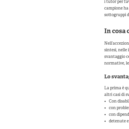
i tutor per f
campione ha c
sottogruppi d
In cosa 
Nell’accezione
sintesi, nelle
svantaggio ce
normative, le
Lo svantag
La prima è que
altri casi di 
Con disabili
con proble
con dipend
detenute e