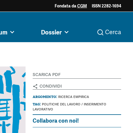
Fondata da
CGM
ISSN 2282-1694
ociale e
Acini di fuoco - Dossier
Valutazione e
rum
Dossier
Cerca
i
Archivio
Argomenti
razia
Mezzogiorno
dintorni
scarica pdf
condividi
argomento:
ricerca empirica
tag:
politiche del lavoro
/
inserimento
lavorativo
Collabora con noi!