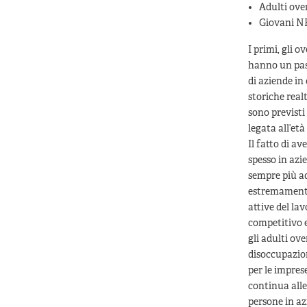
Adulti ove
Giovani N
I primi, gli 
hanno un pass
di aziende in
storiche real
sono previsti
legata all’et
Il fatto di a
spesso in azi
sempre più ad 
estremamente 
attive del la
competitivo e
gli adulti ov
disoccupazion
per le impres
continua alle
persone in az