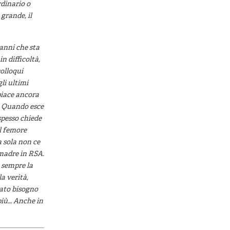
dinario o
grande, il
 anni che sta
n difficoltà,
colloqui
li ultimi
 piace ancora
a. Quando esce
spesso chiede
il femore
a sola non ce
 madre in RSA.
a sempre la
a verità,
rato bisogno
 più… Anche in