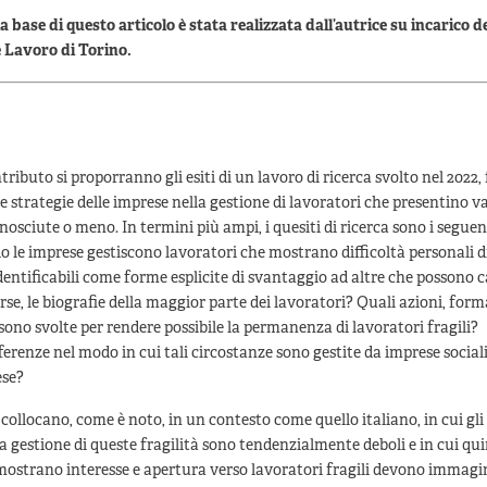
la base di questo articolo è stata realizzata dall’autrice su incarico 
e Lavoro di Torino.
ributo si proporranno gli esiti di un lavoro di ricerca svolto nel 2022,
le strategie delle imprese nella gestione di lavoratori che presentino v
onosciute o meno. In termini più ampi, i quesiti di ricerca sono i seguen
 le imprese gestiscono lavoratori che mostrano difficoltà personali di
dentificabili come forme esplicite di svantaggio ad altre che possono c
erse, le biografie della maggior parte dei lavoratori? Quali azioni, forma
sono svolte per rendere possibile la permanenza di lavoratori fragili?
ferenze nel modo in cui tali circostanze sono gestite da imprese sociali
ese?
si collocano, come è noto, in un contesto come quello italiano, in cui gl
a gestione di queste fragilità sono tendenzialmente deboli e in cui qui
mostrano interesse e apertura verso lavoratori fragili devono immagi