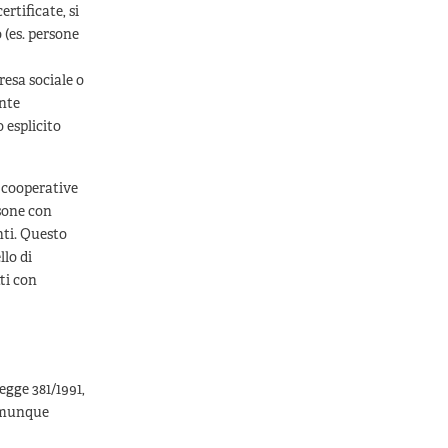
ertificate, si
 (es. persone
resa sociale o
ente
 esplicito
e cooperative
rsone con
nti. Questo
llo di
ti con
egge 381/1991,
comunque