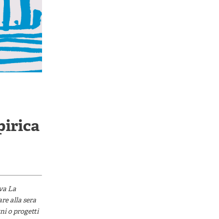
pirica
iva La
re alla sera
ni o progetti