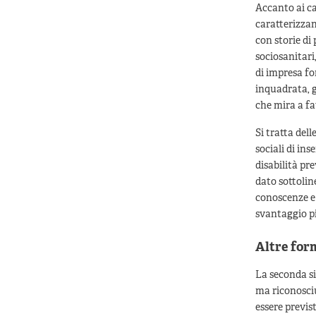
Accanto ai cas
caratterizzan
con storie di
sociosanitari,
di impresa fo
inquadrata, g
che mira a fa
Si tratta del
sociali di in
disabilità pre
dato sottolin
conoscenze e
svantaggio pi
Altre for
La seconda sit
ma riconosciu
essere previst