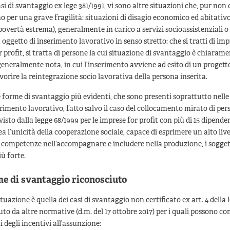
i di svantaggio ex lege 381/1991, vi sono altre situazioni che, pur non c
o per una grave fragilità: situazioni di disagio economico ed abitativo
 povertà estrema), generalmente in carico a servizi socioassistenziali o
 oggetto di inserimento lavorativo in senso stretto: che si tratti di imp
r profit, si tratta di persone la cui situazione di svantaggio è chiaram
eneralmente nota, in cui l’inserimento avviene ad esito di un progetto
vorire la reintegrazione socio lavorativa della persona inserita.
le forme di svantaggio più evidenti, che sono presenti soprattutto nell
serimento lavorativo, fatto salvo il caso del collocamento mirato di pe
visto dalla legge 68/1999 per le imprese for profit con più di 15 dipende
ea l’unicità della cooperazione sociale, capace di esprimere un alto live
 competenze nell’accompagnare e includere nella produzione, i sogget
ù forte.
me di svantaggio riconosciuto
uazione è quella dei casi di svantaggio non certificato ex art. 4 della l
to da altre normative (d.m. del 17 ottobre 2017) per i quali possono 
i degli incentivi all’assunzione: