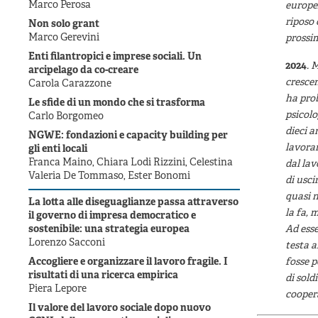
Marco Perosa
europe
riposo 
Non solo grant
Marco Gerevini
prossi
Enti filantropici e imprese sociali. Un
2024
. 
arcipelago da co-creare
crescen
Carola Carazzone
ha prob
Le sfide di un mondo che si trasforma
psicolo
Carlo Borgomeo
dieci a
NGWE: fondazioni e capacity building per
lavorar
gli enti locali
Franca Maino, Chiara Lodi Rizzini, Celestina
dal lav
Valeria De Tommaso, Ester Bonomi
di usci
quasi n
La lotta alle diseguaglianze passa attraverso
la fa, 
il governo di impresa democratico e
sostenibile: una strategia europea
Ad esse
Lorenzo Sacconi
testa a
Accogliere e organizzare il lavoro fragile. I
fosse p
risultati di una ricerca empirica
di sold
Piera Lepore
coopera
Il valore del lavoro sociale dopo nuovo