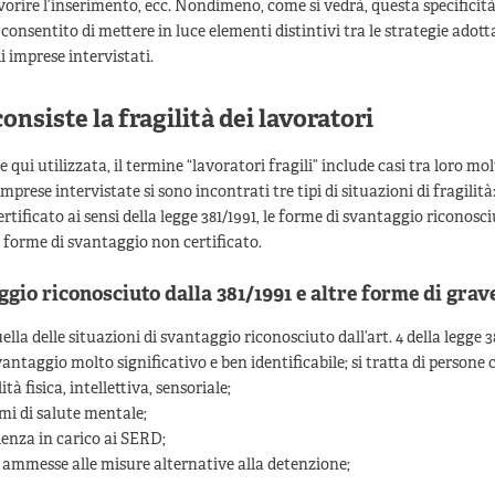
avorire l’inserimento, ecc. Nondimeno, come si vedrà, questa specificità
onsentito di mettere in luce elementi distintivi tra le strategie adott
i imprese intervistati.
consiste la fragilità dei lavoratori
 qui utilizzata, il termine “lavoratori fragili” include casi tra loro mol
 imprese intervistate si sono incontrati tre tipi di situazioni di fragilità:
rtificato ai sensi della legge 381/1991, le forme di svantaggio riconosci
 forme di svantaggio non certificato.
gio riconosciuto dalla 381/1991 e altre forme di grave
lla delle situazioni di svantaggio riconosciuto dall’art. 4 della legge 38
svantaggio molto significativo e ben identificabile; si tratta di persone 
tà fisica, intellettiva, sensoriale;
mi di salute mentale;
enza in carico ai SERD;
 ammesse alle misure alternative alla detenzione;