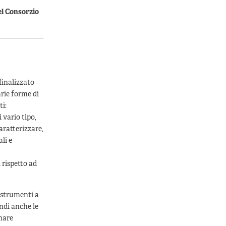
del Consorzio
 finalizzato
arie forme di
ti:
 vario tipo,
aratterizzare,
li e
 rispetto ad
i strumenti a
ndi anche le
nare