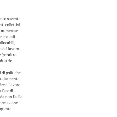
uanto sovente
i collettivi
la numerose
r le quali
llocabili,
o del lavoro.
e (peraltro
ndustrie
 di politiche
ro altamente
dre di lavoro
 fase di
ida non facile
 formazione
 queste