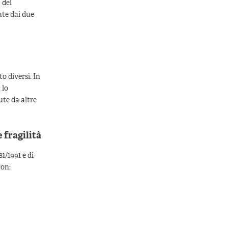
 del
ate dai due
to diversi. In
 lo
ute da altre
 fragilità
1/1991 e di
con: