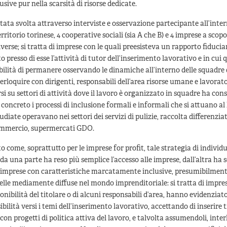
usive pur nella scarsità di risorse dedicate.
stata svolta attraverso interviste e osservazione partecipante all’inter
rritorio torinese, 4 cooperative sociali (sia A che B) e 4 imprese a scopo
verse; si tratta di imprese con le quali preesisteva un rapporto fiducia
to presso di esse l’attività di tutor dell’inserimento lavorativo e in cui q
ibilità di permanere osservando le dinamiche all’interno delle squadre 
terloquire con dirigenti, responsabili dell’area risorse umane e lavorato
si su settori di attività dove il lavoro è organizzato in squadre ha cons
 concreto i processi di inclusione formali e informali che si attuano al 
diate operavano nei settori dei servizi di pulizie, raccolta differenziata
commercio, supermercati GDO.
o come, soprattutto per le imprese for profit, tale strategia di individ
da una parte ha reso più semplice l’accesso alle imprese, dall’altra ha 
 imprese con caratteristiche marcatamente inclusive, presumibilment
elle mediamente diffuse nel mondo imprenditoriale: si tratta di impres
ponibilità del titolare o di alcuni responsabili d’area, hanno evidenziat
ibilità versi i temi dell’inserimento lavorativo, accettando di inserire 
con progetti di politica attiva del lavoro, e talvolta assumendoli, int