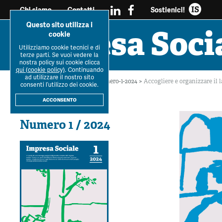
Sostienici!
Chi siamo
Contatti
Questo sito utilizza i
Impresa Soci
cookie
Utilizziamo cookie tecnici e di
Tutti i
Workshop Impresa
Impresa soc
terze parti. Se vuoi vedere la
Ultimo Numero
La R
dossier
Sociale 2021
reciprocità e sos
nostra policy sui cookie clicca
qui (cookie policy)
. Continuando
ad utilizzare il nostro sito
Home
>
Archivio Rivista
>
Numero-1-2024
>
Accogliere e organizzare il la
consenti l’utilizzo dei cookie.
Rivista
IS
acconsento
Numero 1 / 2024