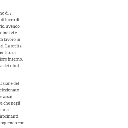
no di 8
 di lucro di
rio, avendo
uindi vi è
di lavoro in
ri. La scelta
entito di
loro interno.
 dei rifiuti,
uazione del
selezionato
e assai
e che negli
o una
tirocinanti
erloquendo con