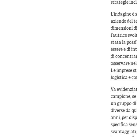
strategie incl
L’indagine è 
aziende del te
dimensioni di
l’autrice svol
stata la poss
essere e di in
di concentrar
osservare nel
Le imprese stu
logistica e 
Va evidenziat
campione, se 
un gruppo di
diverse da qu
anni, per dis
specifica sens
svantaggiati 