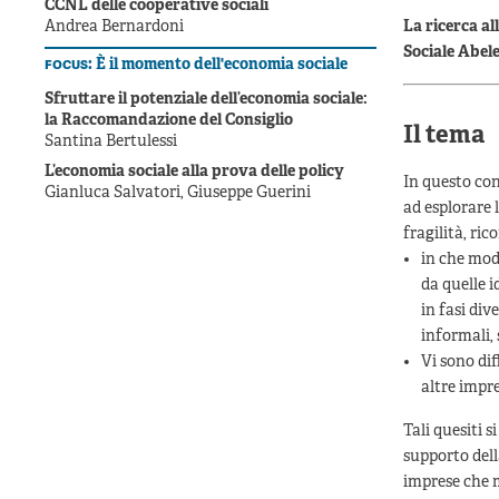
CCNL delle cooperative sociali
Andrea Bernardoni
La ricerca al
Sociale Abel
focus:
È il momento dell'economia sociale
Sfruttare il potenziale dell’economia sociale:
la Raccomandazione del Consiglio
Il tema
Santina Bertulessi
L’economia sociale alla prova delle policy
In questo cont
Gianluca Salvatori, Giuseppe Guerini
ad esplorare 
fragilità, ric
in che modo
da quelle i
in fasi div
informali, 
Vi sono dif
altre impr
Tali quesiti 
supporto dell
imprese che 