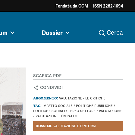
Fondata da
CGM
ISSN 2282-1694
ociale e
Acini di fuoco - Dossier
Valutazione e
rum
Dossier
Cerca
i
Archivio
Argomenti
razia
Mezzogiorno
dintorni
scarica pdf
condividi
argomento:
valutazione - le critiche
tag:
impatto sociale
/
politiche pubbliche
/
politiche sociali
/
terzo settore
/
valutazione
/
valutazione d’impatto
dossier:
valutazione e dintorni