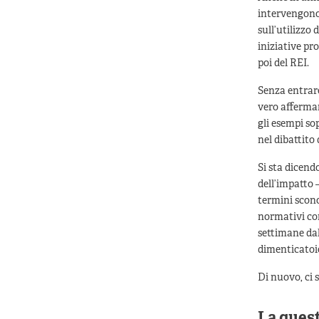
intervengono 
sull’utilizzo
iniziative pr
poi del REI.
Senza entrare
vero affermar
gli esempi so
nel dibattito 
Si sta dicendo
dell’impatto 
termini scono
normativi con
settimane dal
dimenticatoio
Di nuovo, ci 
La quest