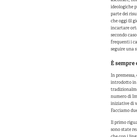
ascoltare, no
ideologiche pr
parte dei risu
che oggi (il 
incartare orta
secondo caso 
frequenti i ca
seguire una s
È sempre 
In premessa, 
introdotto in
tradizionalme
numero di Imp
iniziative di
Facciamo due
Il primo rigu
sono state re
che con i lin