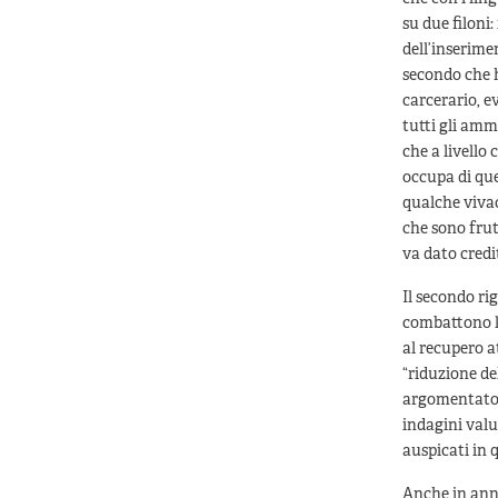
su due filoni:
dell’inserime
secondo che h
carcerario, e
tutti gli amm
che a livello
occupa di que
qualche vivac
che sono frut
va dato cred
Il secondo ri
combattono l
al recupero a
“riduzione de
argomentato l
indagini valu
auspicati in 
Anche in anni 