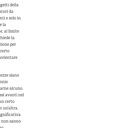
getti della
atori da
ti e solo in
e la
, al limite
chiede la
zione per
 certo
’orientare
lezze siano
monio
uarne alcuno.
ssi avanti nel
 un certo
n un’altra.
ignificativa
he non sanno