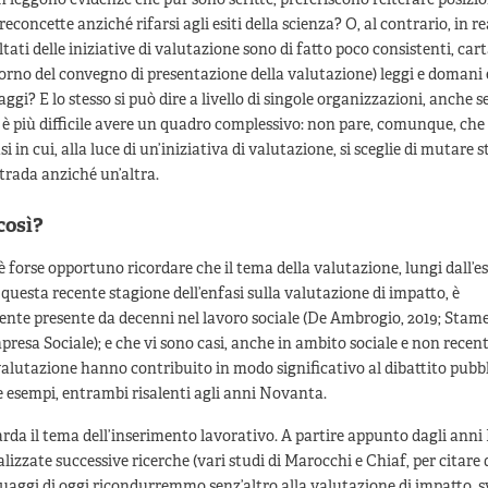
n leggono evidenze che pur sono scritte, preferiscono reiterare posizio
econcette anziché rifarsi agli esiti della scienza? O, al contrario, in r
ltati delle iniziative di valutazione sono di fatto poco consistenti, car
giorno del convegno di presentazione della valutazione) leggi e domani
ggi? E lo stesso si può dire a livello di singole organizzazioni, anche s
è più difficile avere un quadro complessivo: non pare, comunque, che
si in cui, alla luce di un’iniziativa di valutazione, si sceglie di mutare s
trada anziché un’altra.
così?
è forse opportuno ricordare che il tema della valutazione, lungi dall’e
 questa recente stagione dell’enfasi sulla valutazione di impatto, è
nte presente da decenni nel lavoro sociale (De Ambrogio, 2019; Stame
resa Sociale); e che vi sono casi, anche in ambito sociale e non recenti
 valutazione hanno contribuito in modo significativo al dibattito pubbl
 esempi, entrambi risalenti agli anni Novanta.
arda il tema dell’inserimento lavorativo. A partire appunto dagli ann
alizzate successive ricerche (vari studi di Marocchi e Chiaf, per citare
guaggi di oggi ricondurremmo senz’altro alla valutazione di impatto, s