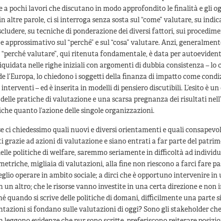
a pochi lavori che discutano in modo approfondito le finalità e gli og
n altre parole, ci si interroga senza sosta sul “come” valutare, su indic
scludere, su tecniche di ponderazione dei diversi fattori, sui procedimen
e approssimativo sul “perché” e sul “cosa” valutare. Anzi, generalment
 “perché valutare”, qui ritenuta fondamentale, è data per autoevidente
quidata nelle righe iniziali con argomenti di dubbia consistenza – lo 
ede l’Europa, lo chiedono i soggetti della finanza di impatto come condi
 interventi – ed è inserita in modelli di pensiero discutibili. L’esito è un
elle pratiche di valutazione e una scarsa pregnanza dei risultati nell
tiche quanto l’azione delle singole organizzazioni.
se ci chiedessimo quali nuovi e diversi orientamenti e quali consapevo
i grazie ad azioni di valutazione e siano entrati a far parte del patri
elle politiche di welfare, saremmo seriamente in difficoltà ad individ
metriche, migliaia di valutazioni, alla fine non riescono a farci fare pa
glio operare in ambito sociale; a dirci che è opportuno intervenire in
 un altro; che le risorse vanno investite in una certa direzione e non i
é quando si scrive delle politiche di domani, difficilmente una parte s
tazioni si fondano sulle valutazioni di oggi? Sono gli stakeholder c