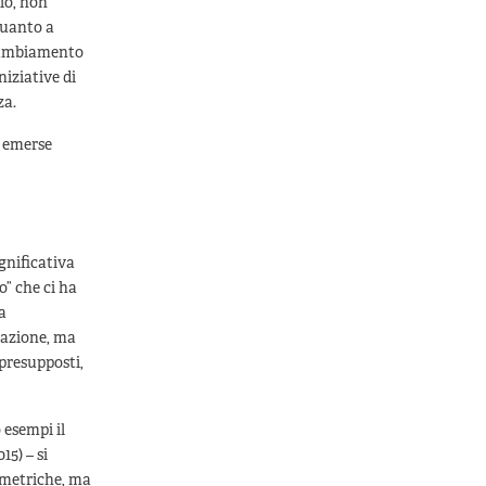
io, non
quanto a
 cambiamento
niziative di
za.
e emerse
gnificativa
” che ci ha
a
tazione, ma
 presupposti,
 esempi il
5) – si
e metriche, ma