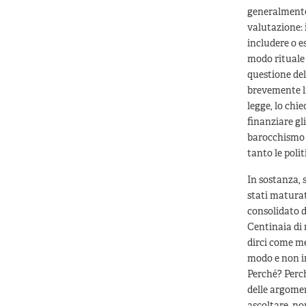
generalmente 
valutazione: i
includere o e
modo rituale 
questione del
brevemente li
legge, lo chi
finanziare gli
barocchismo d
tanto le poli
In sostanza, 
stati maturat
consolidato d
Centinaia di 
dirci come me
modo e non in
Perché? Perch
delle argomen