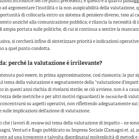
ioni introdotte nei tre punti precedenti, e questo è il quarto passagg
 ad argomentare l’inutilità o la non auspicabilità della valutazione, 
pportunità di collocarla entro un sistema di pensiero diverso, teso al
mento anziché alla comunicazione pubblica; e rilancia la necessità di i
i ampia portata sulle politiche, di cui si continua a sentire la mancan
usiva, si cercherà infine di sintetizzare priorità e indicazioni operativ
sino a quel punto condotta.
a: perché la valutazione è irrilevante?
ostenuta può essere, in prima approssimazione, così riassunta: la pur si
l tema della valutazione e segnatamente della “valutazione d’impatto
in questi anni rischia di rivelarsi sterile; se ciò avviene, non è a caus
tezza delle metriche o per altri motivi riguardanti le
tecniche
di valu
di concentrarsi su aspetti operativi, non riflettendo adeguatamente sui
 e sulle implicazioni dell’azione di valutazione.
 che i lavori di
review
sul tema della valutazione di impatto – ne sono
agni, Venturi e Rago pubblicato su Impresa Sociale (Zamagni et. al, 201
onte ad una (crescente e talvolta disordinata) molteplicità di metodi 