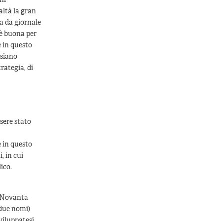
ni
ealtà la gran
ta da giornale
 è buona per
e in questo
 siano
trategia, di
ssere stato
 in questo
, in cui
ico.
i Novanta
 due nomi)
viluppatesi