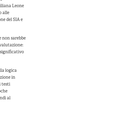
Liliana Leone
 alle
ne del SIA e
he non sarebbe
 valutazione:
significativo
lla logica
zione in
 testi
oche
ndi al