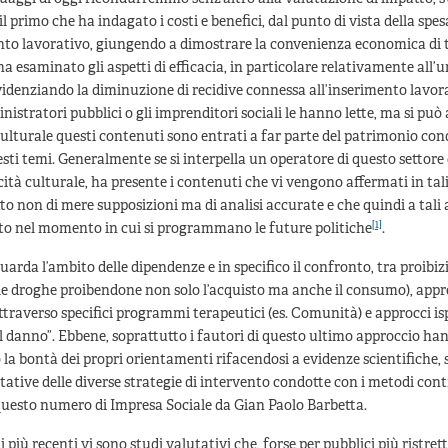
 il primo che ha indagato i costi e benefici, dal punto di vista della spe
nto lavorativo, giungendo a dimostrare la convenienza economica di ta
a esaminato gli aspetti di efficacia, in particolare relativamente all’
videnziando la diminuzione di recidive connessa all’inserimento lavor
inistratori pubblici o gli imprenditori sociali le hanno lette, ma si può
 culturale questi contenuti sono entrati a far parte del patrimonio condi
sti temi. Generalmente se si interpella un operatore di questo settore
ità culturale, ha presente i contenuti che vi vengono affermati in tali
to non di mere supposizioni ma di analisi accurate e che quindi a tali
[1]
ito nel momento in cui si programmano le future politiche
.
guarda l’ambito delle dipendenze e in specifico il confronto, tra proibiz
e droghe proibendone non solo l’acquisto ma anche il consumo), appro
ttraverso specifici programmi terapeutici (es. Comunità) e approcci isp
l danno”. Ebbene, soprattutto i fautori di questo ultimo approccio ha
a bontà dei propri orientamenti rifacendosi a evidenze scientifiche, 
tative delle diverse strategie di intervento condotte con i metodi cont
questo numero di Impresa Sociale da Gian Paolo Barbetta.
più recenti vi sono studi valutativi che, forse per pubblici più ristrett