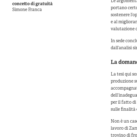
Le argomentaz
concetto di gratuità
portano certo
Simone Franca
sostenere l’o
e al migliora
valutazione d
In sede concl
dall’analisi 
La domand
La tesi qui s
produzione su
accompagnato 
dell’inadegua
per il fatto 
sulle finalità
Non è un caso
lavoro di Zam
trovino di fr