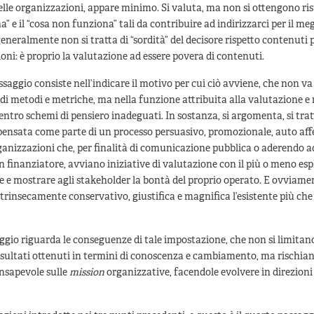
delle organizzazioni, appare minimo. Si valuta, ma non si ottengono risu
” e il “cosa non funziona” tali da contribuire ad indirizzarci per il megl
neralmente non si tratta di “sordità” del decisore rispetto contenuti
ioni: è proprio la valutazione ad essere povera di contenuti.
ssaggio consiste nell’indicare il motivo per cui ciò avviene, che non va
 di metodi e metriche, ma nella funzione attribuita alla valutazione e 
entro schemi di pensiero inadeguati. In sostanza, si argomenta, si trat
pensata come parte di un processo persuasivo, promozionale, auto aff
ganizzazioni che, per finalità di comunicazione pubblica o aderendo 
un finanziatore, avviano iniziative di valutazione con il più o meno esp
 e mostrare agli stakeholder la bontà del proprio operato. E ovviame
trinsecamente conservativo, giustifica e magnifica l’esistente più che 
aggio riguarda le conseguenze di tale impostazione, che non si limitano
isultati ottenuti in termini di conoscenza e cambiamento, ma rischiano
nsapevole sulle
mission
organizzative, facendole evolvere in direzioni