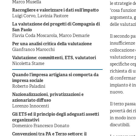
Marco Musella
le strategie 
Raccogliere e valorizzare i dati sull’impatto
“cosa funziona
Luigi Corvo, Lavinia Pastore
argomenta, ge
La valutazione dei progetti di Compagnia di
delle valutaz
San Paolo
Flavia Coda Moscarola, Marco Demarie
Il secondo pa
insufficienze
Per una analisi critica della valutazione
Gianfranco Marocchi
collocazione 
valutazione 
Valutazione: committenti, ETS, valutatori
Nicoletta Stame
specifiche or
richiesta di 
Quando l’impresa artigiana si comporta da
di confermare
impresa sociale
impianto è in
Roberto Paladini
nuovo.
Nazionalizzazioni, privatizzazioni e
azionariato diffuso
Il terzo pass
Lorenzo Innocenti
povertà dei r
Gli ETS ed il principio degli adeguati assetti
in modo inco
organizzativi
discutibili.
Domenico Francesco Donato
Convenzioni tra PA e Terzo settore: il