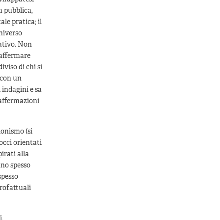
sa pubblica,
le pratica; il
universo
ativo. Non
 affermare
viso di chi si
 con un
 indagini e sa
 affermazioni
ionismo (si
cci orientati
irati alla
nno spesso
spesso
rofattuali
i,