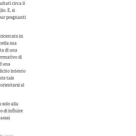
ltati circa il
io. E, si
 pur pregnanti
 ricercato in
nella sua
ta di una
ermativo di
ad una
licito intento
nte tale
orientarsi al
 solo alla
 di influire
 assai