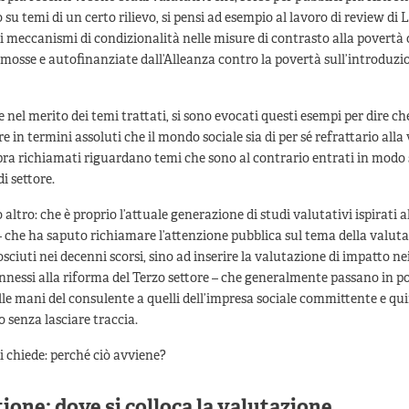
su temi di un certo rilievo, si pensi ad esempio al lavoro di review di 
 di meccanismi di condizionalità nelle misure di contrasto alla povertà o
omosse e autofinanziate dall’Alleanza contro la povertà sull’introduzio
 nel merito dei temi trattati, si sono evocati questi esempi per dire c
e in termini assoluti che il mondo sociale sia di per sé refrattario alla
pra richiamati riguardano temi che sono al contrario entrati in modo 
di settore.
 altro: che è proprio l’attuale generazione di studi valutativi ispirati a
– che ha saputo richiamare l’attenzione pubblica sul tema della valuta
sciuti nei decenni scorsi, sino ad inserire la valutazione di impatto nei
nessi alla riforma del Terzo settore – che generalmente passano in p
le mani del consulente a quelli dell’impresa sociale committente e qui
 senza lasciare traccia.
si chiede: perché ciò avviene?
ione: dove si colloca la valutazione