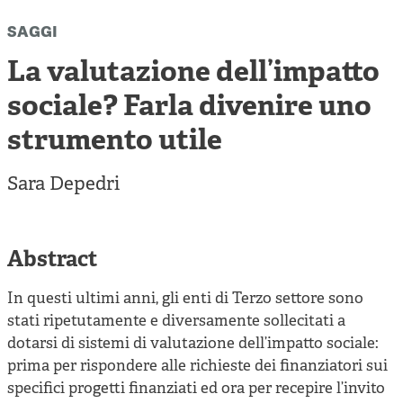
Cooperative di comunità
saggi
Impresa sociale e democrazia
La valutazione dell’impatto
Acini di fuoco - Dossier Mezzogiorno
sociale? Farla divenire uno
Valutazione e dintorni
strumento utile
Sara Depedri
Abstract
In questi ultimi anni, gli enti di Terzo settore sono
stati ripetutamente e diversamente sollecitati a
dotarsi di sistemi di valutazione dell’impatto sociale:
prima per rispondere alle richieste dei finanziatori sui
specifici progetti finanziati ed ora per recepire l’invito