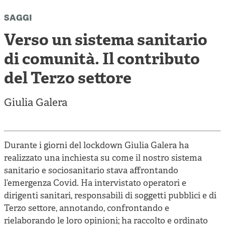
Cooperative di comunità
saggi
Impresa sociale e democrazia
Verso un sistema sanitario
Acini di fuoco - Dossier Mezzogiorno
di comunità. Il contributo
Valutazione e dintorni
del Terzo settore
Giulia Galera
Durante i giorni del lockdown Giulia Galera ha
realizzato una inchiesta su come il nostro sistema
sanitario e sociosanitario stava affrontando
l’emergenza Covid. Ha intervistato operatori e
dirigenti sanitari, responsabili di soggetti pubblici e di
Terzo settore, annotando, confrontando e
rielaborando le loro opinioni; ha raccolto e ordinato