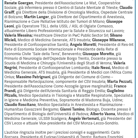
Renate Goergen
, Presidente dell’Associazione Le Mat, Cooperatrice
Claudio
Sociale, già Infermiera presso il Centro di Salute Mentale di Trieste;
Graiff
, già Direttore della Divisione di Oncologia Medica, Ospedale Centrale
Martin Langer
di Bolzano;
, già Direttore del Dipartimento di Anestesia,
Giuseppe
Rianimazione e Cure Palliative Istituto dei Tumori di Milano;
Leoni
, già Operatore TSLL della USSL / ASL di Olgiate Comasco,
attualmente Libero Professionista per la Salute e Sicurezza sul Lavoro;
Valeria Messina;
Silvano
Healthcare Director in PwC Public Sector Srl;
Micieli,
Giuseppe Milanese
Medico di Medicina Generale, ATS Insubria;
,
Angelo Moretti
Presidente di Confcooperative Sanità;
, Presidente di Res-Int
Rete di Economia Sociale Internazionale e Presidente della Rete di
Giuseppe Moretto
Economia Civile “Sale della Terra”, Benevento;
, già
Primario di Neurologia dell’Ospedale Borgo Trento, Docente presso la
Valeria
Scuola di Medicina e Chirurgia l’Università degli Studi di Verona;
Negrini
Italo Nessi,
, Presidente di Confcooperative Lombardia;
Medico di
Medicina Generale, ATS Insubria, già Presidente di Medici con l’Africa Como
Massimo Patrignani
Onlus;
, già Dirigente del Comune di Como –
Marta Pezzati,
Responsabile Partecipazione, componente del CSV Insubria;
Franco
Presidente dell’Associazione Como Accoglie (grave marginalità);
Prandi,
Guglielmo
già Dirigente dell’Azienda Sanitaria di Reggio Emilia;
Pitzalis,
Medico Specialista in Tisiologia e Malattie Respiratorie, Specialista
in Igiene e Medicina Preventiva, Sopramonte di Madonna Buja, Udine;
Claudio Roscitano
, Medico Specialista in Anestesista e Rianimazione -
Gianni Tamino
Humanitas Gavazzeni Bergamo;
, Biologo, Docente presso il
Alberto Vaona
Dipartimento di Biologia dell’Università di Padova;
, Medico di
Angelo Vertemati,
Medicina Generale, ULSS9 Scaligera;
già Presidente del
CSV Lecco e attuale Vice-presidente del CSV Monza-Lecco-Sondrio.
L’autrice ringrazia inoltre per i preziosi consigli e suggerimenti: Carlo
Borzaga, Presidente di Euricse/Università di Trento; Barbara Franchini,