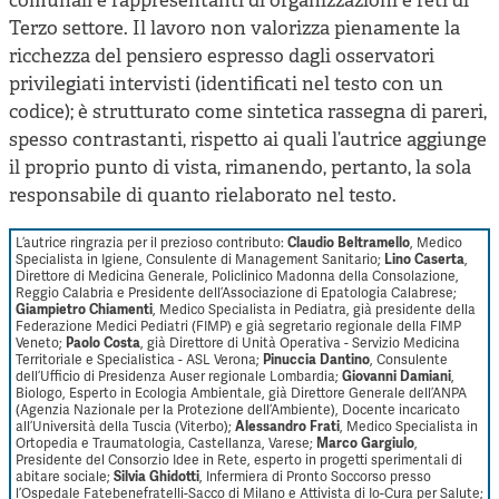
comunali e rappresentanti di organizzazioni e reti di
Terzo settore. Il lavoro non valorizza pienamente la
ricchezza del pensiero espresso dagli osservatori
privilegiati intervisti (identificati nel testo con un
codice); è strutturato come sintetica rassegna di pareri,
spesso contrastanti, rispetto ai quali l’autrice aggiunge
il proprio punto di vista, rimanendo, pertanto, la sola
responsabile di quanto rielaborato nel testo.
Claudio Beltramello
L’autrice ringrazia per il prezioso contributo:
, Medico
Lino Caserta
Specialista in Igiene, Consulente di Management Sanitario;
,
Direttore di Medicina Generale, Policlinico Madonna della Consolazione,
Reggio Calabria e Presidente dell’Associazione di Epatologia Calabrese;
Giampietro Chiamenti
, Medico Specialista in Pediatra, già presidente della
Federazione Medici Pediatri (FIMP) e già segretario regionale della FIMP
Paolo Costa
Veneto;
, già Direttore di Unità Operativa - Servizio Medicina
Pinuccia Dantino
Territoriale e Specialistica - ASL Verona;
, Consulente
Giovanni Damiani
dell’Ufficio di Presidenza Auser regionale Lombardia;
,
Biologo, Esperto in Ecologia Ambientale, già Direttore Generale dell’ANPA
(Agenzia Nazionale per la Protezione dell’Ambiente), Docente incaricato
Alessandro Frati
all’Università della Tuscia (Viterbo);
, Medico Specialista in
Marco Gargiulo
Ortopedia e Traumatologia, Castellanza, Varese;
,
Presidente del Consorzio Idee in Rete, esperto in progetti sperimentali di
Silvia Ghidotti
abitare sociale;
, Infermiera di Pronto Soccorso presso
l’Ospedale Fatebenefratelli-Sacco di Milano e Attivista di Io-Cura per Salute;