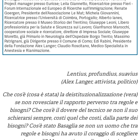
Project manager presso Euricse; Leila Giannetto, Ricercatrice presso Fieri -
Forum Internazionale ed Europeo di Ricerche sull’Immigrazione; Renate
Goergen, Presidente dell’Associazione Le Mat; Michela Giovannini,
Ricercatrice presso l’Università di Coimbra, Portogallo; Alberto Ianes,
Ricercatore presso il Museo Storico del Trentino; Giuseppe Leoni, Libero
professionista per la Salute e Sicurezza sul Lavoro; Gianfranco Marocchi,
cooperatore sociale e ricercatore, direttore di Impresa Sociale; Giuseppe
Moretto, già Primario in Neurologia dell’Ospedale Borgo Trento; Massimo
Patrignani, già Dirigente presso il Comune di Como; Edi Rabini, Presidente
della Fondazione Alex Langer; Claudio Roscitano, Medico Specialista in
Anestesia e Rianimazione.
Lentius, profundius, suavius
(Alex Langer, attivista, politico)
Che cos’è (cosa è stata) la deistituzionalizzazione (vera)
se non rovesciare il rapporto perverso tra regole e
bisogni? Che cos’è il dovere del tecnico se non il suo
schierarsi sempre, costi quel che costi, dalla parte dei
bisogni? Cos’è stato Basaglia se non un uomo che tra
regole e bisogni ha avuto il coraggio di scegliere