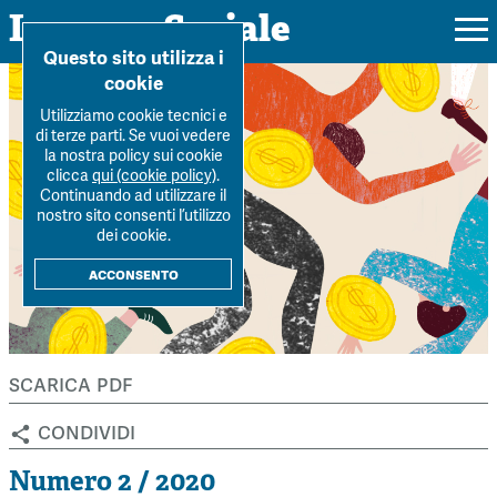
Impresa Sociale
Home
>
Archivio Rivista
>
Numero-2-2020
>
Verso un sistema
Questo sito utilizza i
sanitario di comunit...
cookie
Utilizziamo cookie tecnici e
di terze parti. Se vuoi vedere
la nostra policy sui cookie
Rivista
clicca
qui (cookie policy)
.
Continuando ad utilizzare il
Ultimo numero
nostro sito consenti l’utilizzo
Forum
dei cookie.
La Rivista
Forum
acconsento
Dossier
Submission
Tutti gli articoli
Tutti i dossier
Chi siamo
Colophon
Autori
Workshop Impresa Sociale 2021
scarica pdf
Autori
Contatti
Argomenti
Impresa sociale, reciprocità e sostenibilità
condividi
Archivio
Sostienici
Innovazione sociale
Argomenti
Numero 2 / 2020