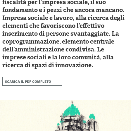
Cooperative di comunità
fiscalità per l’impresa sociale, il suo
fondamento e i pezzi che ancora mancano.
Impresa sociale e democrazia
Impresa sociale e lavoro, alla ricerca degli
Acini di fuoco - Dossier Mezzogiorno
elementi che favoriscono l’effettivo
inserimento di persone svantaggiate. La
Valutazione e dintorni
coprogrammazione, elemento centrale
dell’amministrazione condivisa. Le
imprese sociali e la loro comunità, alla
ricerca di spazi di innovazione.
scarica il pdf completo