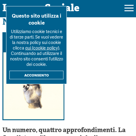
Impresa Sociale
Home
>
Archivio
>
Numero-2-2021
Questo sito utilizza i
Numero 2 / 2021
cookie
Utilizziamo cookie tecnici e
di terze parti. Se vuoi vedere
la nostra policy sui cookie
Rivista
clicca
qui (cookie policy)
.
Continuando ad utilizzare il
Ultimo numero
nostro sito consenti l’utilizzo
Forum
dei cookie.
La Rivista
Forum
acconsento
Dossier
Submission
Tutti gli articoli
Tutti i dossier
Chi siamo
Colophon
Autori
Workshop Impresa Sociale 2021
Autori
Contatti
Argomenti
Impresa sociale, reciprocità e sostenibilità
Archivio
Sostienici
Innovazione sociale
Un numero, quattro approfondimenti. La
Argomenti