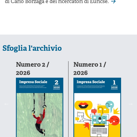
di Carlo Borzaga e dei ricercatori di Euricse.
Sfoglia l'archivio
6-
Numero 2 /
Numero 1 /
N
2026
2026
2