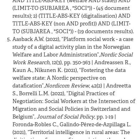
AND TITLE-ABS-KEY (welfare AND state)) AND
(LIMIT-TO (SUBJAREA , "SOCI")) - (45 document
results); 2) (TITLE-ABS-KEY (digitalisation) AND
TITLE-ABS-KEY (non AND profit)) AND (LIMIT-
TO (SUBJAREA , "SOCI")) - (19 documents results).
Aasback A.W. (2022), “Platform social work - a case
study of a digital activity plan in the Norwegian
Welfare and Labor Administration”,
Nordic Social
Work Research
, 12(3), pp. 350-363 | Andreassen R.,
Kaun A., Nikunen K. (2021), “Fostering the data
welfare state: A Nordic perspective on
datafication”,
Nordicom Review
, 42(2) | Andreetta
S., Borrelli L.M. (2022), “Digital Practices of
Negotiation: Social Workers at the Intersection of
Migration and Social Policies in Switzerland and
Belgium”,
Journal of Social Policy
, pp. 1-19 |
Foronda-Robles C., Galindo-Pérez-de-Azpillaga L.
(2021), “Territorial intelligence in rural areas: The