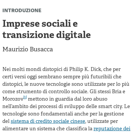
Cooperative di comunità
introduzione
Impresa sociale e democrazia
Imprese sociali e
Acini di fuoco - Dossier Mezzogiorno
transizione digitale
Valutazione e dintorni
Maurizio Busacca
Nei molti mondi distopici di Philip K. Dick, che per
certi versi oggi sembrano sempre più futuribili che
distopici, le nuove tecnologie sono utilizzate per lo più
come strumento di controllo sociale. Gli stessi Bria e
[1]
Morozov
mettono in guardia dal loro abuso
nell’ambito dei processi di sviluppo delle smart city. Le
tecnologie sono fondamentali anche per la gestione
del
sistema di credito sociale cinese
, utilizzate per
alimentare un sistema che classifica la
reputazione dei