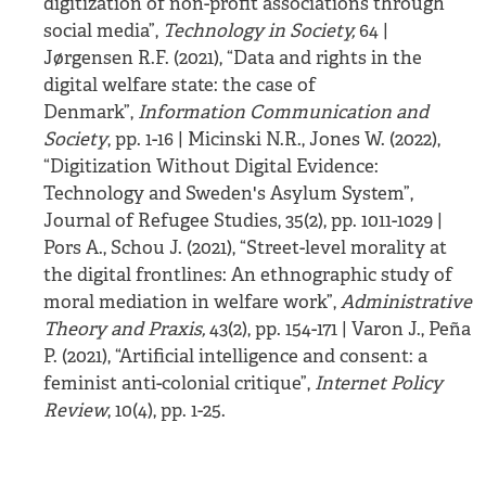
digitization of non-profit associations through
social media”,
Technology in Society,
64 |
Jørgensen R.F. (2021), “Data and rights in the
digital welfare state: the case of
Denmark”,
Information Communication and
Society
, pp. 1-16 | Micinski N.R., Jones W. (2022),
“Digitization Without Digital Evidence:
Technology and Sweden's Asylum System”,
Journal of Refugee Studies, 35(2), pp. 1011-1029 |
Pors A., Schou J. (2021), “Street-level morality at
the digital frontlines: An ethnographic study of
moral mediation in welfare work”,
Administrative
Theory and Praxis,
43(2), pp. 154-171 | Varon J., Peña
P. (2021), “Artificial intelligence and consent: a
feminist anti-colonial critique”,
Internet Policy
Review
, 10(4), pp. 1-25.