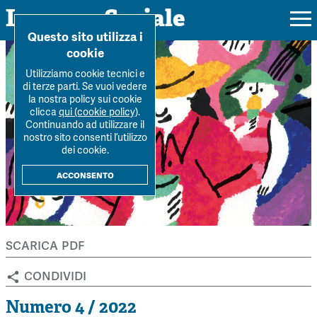
Impresa Sociale
Home
>
Archivio Rivista
>
Numero-4-2022
>
Imprese sociali e
Questo sito utilizza i
transizione digitale
cookie
Utilizziamo cookie tecnici e
di terze parti. Se vuoi vedere
la nostra policy sui cookie
Rivista
clicca
qui (cookie policy)
.
Continuando ad utilizzare il
Ultimo numero
nostro sito consenti l’utilizzo
Forum
dei cookie.
La Rivista
Forum
acconsento
Dossier
Submission
Tutti gli articoli
Tutti i dossier
Chi siamo
Colophon
Autori
Workshop Impresa Sociale 2021
scarica pdf
Autori
Contatti
Argomenti
Impresa sociale, reciprocità e sostenibilità
condividi
Archivio
Sostienici
Innovazione sociale
Argomenti
Numero 4 / 2022