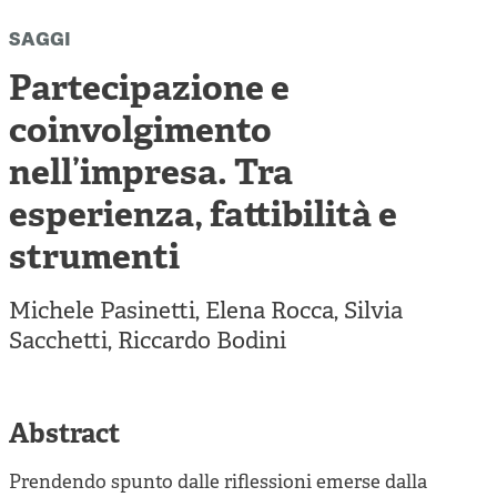
Cooperative di comunità
saggi
Impresa sociale e democrazia
Partecipazione e
Acini di fuoco - Dossier Mezzogiorno
coinvolgimento
Valutazione e dintorni
nell’impresa. Tra
esperienza, fattibilità e
strumenti
Michele Pasinetti
,
Elena Rocca
,
Silvia
Sacchetti
,
Riccardo Bodini
Abstract
Prendendo spunto dalle riflessioni emerse dalla