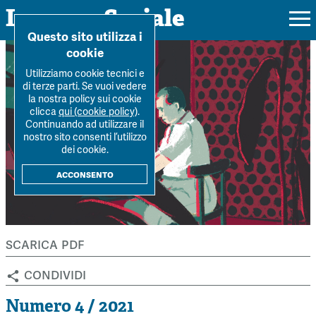
Impresa Sociale
Home
>
Archivio Rivista
>
Numero-4-2021
>
Partecipazione e
Questo sito utilizza i
coinvolgimento nell’...
cookie
Utilizziamo cookie tecnici e
di terze parti. Se vuoi vedere
la nostra policy sui cookie
Rivista
clicca
qui (cookie policy)
.
Continuando ad utilizzare il
Ultimo numero
nostro sito consenti l’utilizzo
Forum
dei cookie.
La Rivista
Forum
acconsento
Dossier
Submission
Tutti gli articoli
Tutti i dossier
Chi siamo
Colophon
Autori
Workshop Impresa Sociale 2021
scarica pdf
Autori
Contatti
Argomenti
Impresa sociale, reciprocità e sostenibilità
condividi
Archivio
Sostienici
Innovazione sociale
Argomenti
Numero 4 / 2021