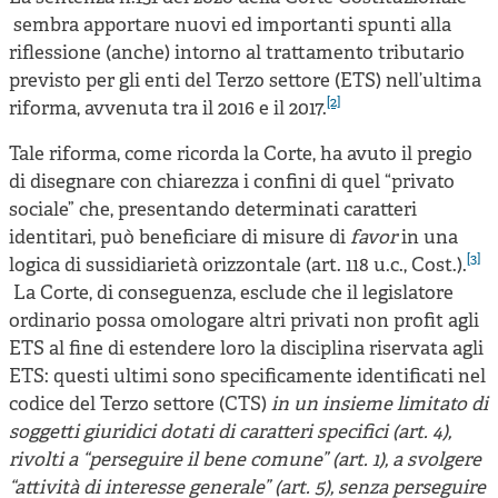
sembra apportare nuovi ed importanti spunti alla
riflessione (anche) intorno al trattamento tributario
previsto per gli enti del Terzo settore (ETS) nell’ultima
[2]
riforma, avvenuta tra il 2016 e il 2017.
Tale riforma, come ricorda la Corte, ha avuto il pregio
di disegnare con chiarezza i confini di quel “privato
sociale” che, presentando determinati caratteri
identitari, può beneficiare di misure di
favor
in una
[3]
logica di sussidiarietà orizzontale (art. 118 u.c., Cost.).
La Corte, di conseguenza, esclude che il legislatore
ordinario possa omologare altri privati non profit agli
ETS al fine di estendere loro la disciplina riservata agli
ETS: questi ultimi sono specificamente identificati nel
codice del Terzo settore (CTS)
in un insieme limitato di
soggetti giuridici dotati di caratteri specifici (art. 4),
rivolti a “perseguire il bene comune” (art. 1), a svolgere
“attività di interesse generale” (art. 5), senza perseguire