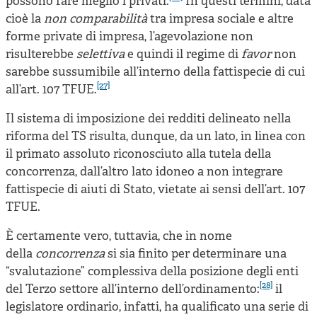
possono fare meglio i privati.
In questi termini, data
cioè la
non comparabilità
tra impresa sociale e altre
forme private di impresa, l’agevolazione non
risulterebbe
selettiva
e quindi il regime di
favor
non
sarebbe sussumibile all’interno della fattispecie di cui
[27]
all’art. 107 TFUE.
Il sistema di imposizione dei redditi delineato nella
riforma del TS risulta, dunque, da un lato, in linea con
il primato assoluto riconosciuto alla tutela della
concorrenza, dall’altro lato idoneo a non integrare
fattispecie di aiuti di Stato, vietate ai sensi dell’art. 107
TFUE.
È certamente vero, tuttavia, che in nome
della
concorrenza
si sia finito per determinare una
“svalutazione” complessiva della posizione degli enti
[28]
del Terzo settore all’interno dell’ordinamento:
il
legislatore ordinario, infatti, ha qualificato una serie di