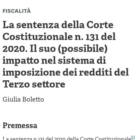
Cooperative di comunità
fiscalità
Impresa sociale e democrazia
La sentenza della Corte
Acini di fuoco - Dossier Mezzogiorno
Costituzionale n. 131 del
Valutazione e dintorni
2020. Il suo (possibile)
impatto nel sistema di
imposizione dei redditi del
Terzo settore
Giulia Boletto
Premessa
[1]
La sentenza n.131 del 2020 della Corte Costituzionale