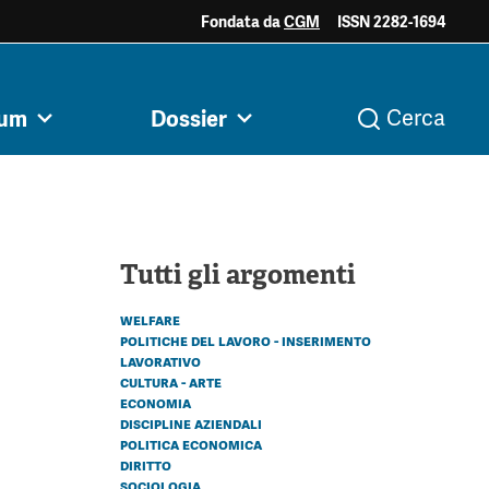
Fondata da
CGM
ISSN 2282-1694
ociale e
Acini di fuoco - Dossier
Valutazione e
rum
Dossier
Cerca
i
Archivio
Argomenti
razia
Mezzogiorno
dintorni
Tutti gli argomenti
welfare
politiche del lavoro - inserimento
lavorativo
cultura - arte
economia
discipline aziendali
politica economica
diritto
sociologia