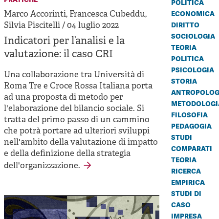
politica
Cooperative di comunità
economica
Marco Accorinti, Francesca Cubeddu,
Impresa sociale e democrazia
diritto
Silvia Piscitelli / 04 luglio 2022
sociologia
Indicatori per l’analisi e la
Acini di fuoco - Dossier Mezzogiorno
teoria
valutazione: il caso CRI
politica
Valutazione e dintorni
psicologia
Una collaborazione tra Università di
storia
Roma Tre e Croce Rossa Italiana porta
antropolog
ad una proposta di metodo per
metodologi
l'elaborazione del bilancio sociale. Si
filosofia
tratta del primo passo di un cammino
pedagogia
che potrà portare ad ulteriori sviluppi
studi
nell'ambito della valutazione di impatto
comparati
e della definizione della strategia
teoria
dell'organizzazione.
ricerca
empirica
studi di
caso
impresa