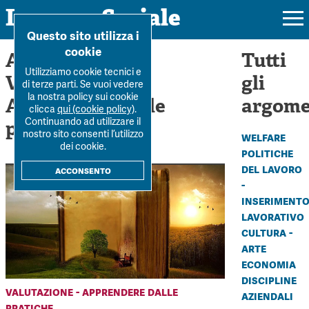
Impresa Sociale
Home
>
Forum
>
Argomenti
>
Valutazione - App...
Questo sito utilizza i
cookie
Argomento:
Tutti
Utilizziamo cookie tecnici e
Valutazione -
gli
di terze parti. Se vuoi vedere
la nostra policy sui cookie
Rivista
Apprendere dalle
argome
clicca
qui (cookie policy)
.
Continuando ad utilizzare il
pratiche
Ultimo numero
nostro sito consenti l’utilizzo
welfare
Forum
dei cookie.
politiche
La Rivista
del lavoro
Forum
acconsento
Dossier
-
Submission
Tutti gli articoli
inseriment
Tutti i dossier
Chi siamo
Colophon
lavorativo
Autori
Workshop Impresa Sociale 2021
cultura -
Autori
Contatti
arte
Argomenti
Impresa sociale, reciprocità e sostenibilità
economia
Archivio
discipline
Sostienici
Innovazione sociale
valutazione - apprendere dalle
Argomenti
aziendali
pratiche