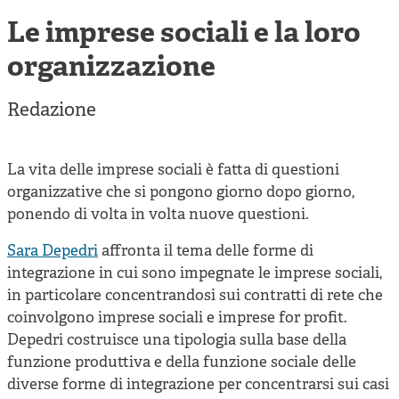
Cooperative di comunità
Le imprese sociali e la loro
Impresa sociale e democrazia
organizzazione
Acini di fuoco - Dossier Mezzogiorno
Redazione
Valutazione e dintorni
La vita delle imprese sociali è fatta di questioni
organizzative che si pongono giorno dopo giorno,
ponendo di volta in volta nuove questioni.
Sara Depedri
affronta il tema delle forme di
integrazione in cui sono impegnate le imprese sociali,
in particolare concentrandosi sui contratti di rete che
coinvolgono imprese sociali e imprese for profit.
Depedri costruisce una tipologia sulla base della
funzione produttiva e della funzione sociale delle
diverse forme di integrazione per concentrarsi sui casi