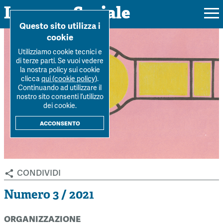
Impresa Sociale
Home
>
Archivio Rivista
>
Numero-3-2021
>
Le imprese sociali e la
Questo sito utilizza i
loro organizz...
cookie
Utilizziamo cookie tecnici e
di terze parti. Se vuoi vedere
la nostra policy sui cookie
Rivista
clicca
qui (cookie policy)
.
Continuando ad utilizzare il
Ultimo numero
nostro sito consenti l’utilizzo
Forum
dei cookie.
La Rivista
Forum
acconsento
Dossier
Submission
Tutti gli articoli
Tutti i dossier
Chi siamo
Colophon
Autori
Workshop Impresa Sociale 2021
condividi
Autori
Contatti
Argomenti
Impresa sociale, reciprocità e sostenibilità
Numero 3 / 2021
Archivio
Sostienici
Innovazione sociale
Argomenti
organizzazione