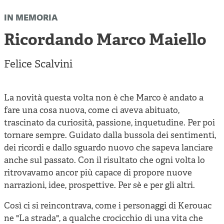
Cooperative di comunità
in memoria
Impresa sociale e democrazia
Ricordando Marco Maiello
Acini di fuoco - Dossier Mezzogiorno
Valutazione e dintorni
Felice Scalvini
La novità questa volta non è che Marco è andato a
fare una cosa nuova, come ci aveva abituato,
trascinato da curiosità, passione, inquetudine. Per poi
tornare sempre. Guidato dalla bussola dei sentimenti,
dei ricordi e dallo sguardo nuovo che sapeva lanciare
anche sul passato. Con il risultato che ogni volta lo
ritrovavamo ancor più capace di propore nuove
narrazioni, idee, prospettive. Per sè e per gli altri.
Così ci si reincontrava, come i personaggi di Kerouac
ne "La strada", a qualche crocicchio di una vita che