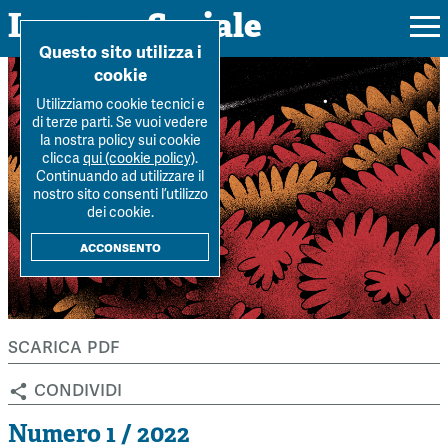
Impresa Sociale
Home
>
Archivio Rivista
>
Numero-1-2022
>
Ricordando Marco
Questo sito utilizza i
Maiello
cookie
Utilizziamo cookie tecnici e
di terze parti. Se vuoi vedere
la nostra policy sui cookie
Rivista
clicca
qui (cookie policy)
.
Continuando ad utilizzare il
Ultimo numero
nostro sito consenti l’utilizzo
Forum
dei cookie.
La Rivista
Forum
acconsento
Dossier
Submission
Tutti gli articoli
Tutti i dossier
Chi siamo
Colophon
Autori
Workshop Impresa Sociale 2021
scarica pdf
Autori
Contatti
Argomenti
Impresa sociale, reciprocità e sostenibilità
condividi
Archivio
Sostienici
Innovazione sociale
Argomenti
Numero 1 / 2022