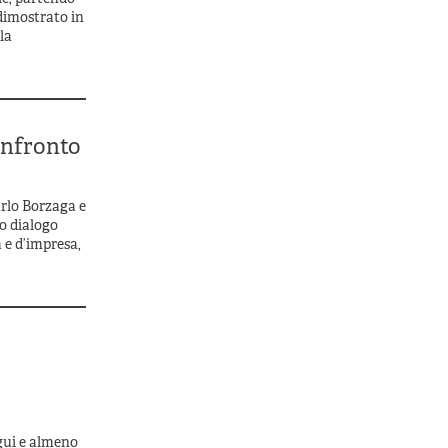
dimostrato in
la
onfronto
arlo Borzaga e
o dialogo
 e d’impresa,
igui e almeno