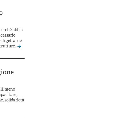
o
l perché abbia
ecessario
 di gettarne
strutture.
gione
ali, meno
apacitare,
e, solidarietà