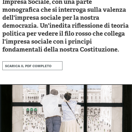
Impresa Sociale, con una parte
Cooperative di comunità
monografica che si interroga sulla valenza
Impresa sociale e democrazia
dell'impresa sociale per la nostra
Acini di fuoco - Dossier Mezzogiorno
democrazia. Un'inedita riflessione di teoria
politica per vedere il filo rosso che collega
Valutazione e dintorni
l'impresa sociale con i principi
fondamentali della nostra Costituzione.
scarica il pdf completo