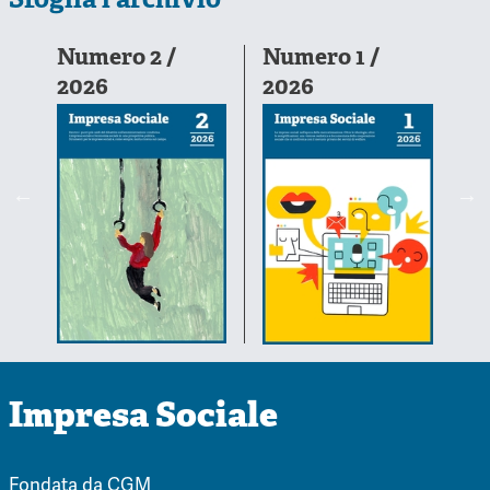
Sfoglia l'archivio
6-
Numero 2 /
Numero 1 /
N
2026
2026
2
Impresa Sociale
Fondata da
CGM