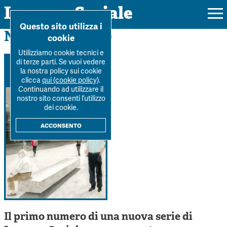
Impresa Sociale
Home
>
Archivio
>
Numero-1-2020
Questo sito utilizza i
Numero 1 / 2020
cookie
Utilizziamo cookie tecnici e
di terze parti. Se vuoi vedere
la nostra policy sui cookie
Rivista
clicca
qui (cookie policy)
.
Continuando ad utilizzare il
Ultimo numero
nostro sito consenti l’utilizzo
Forum
dei cookie.
La Rivista
Forum
acconsento
Dossier
Submission
Tutti gli articoli
Tutti i dossier
Chi siamo
Colophon
Autori
Workshop Impresa Sociale 2021
Autori
Contatti
Argomenti
Impresa sociale, reciprocità e sostenibilità
Archivio
Sostienici
Innovazione sociale
Il primo numero di una nuova serie di
Argomenti