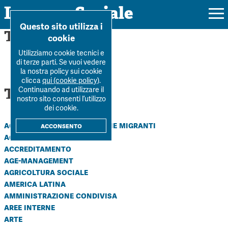
Impresa Sociale
Home
>
B-WISE
Questo sito utilizza i
Tag: B-WISE
cookie
Utilizziamo cookie tecnici e
di terze parti. Se vuoi vedere
la nostra policy sui cookie
Rivista
clicca
qui (cookie policy)
.
Tutti i tag
Continuando ad utilizzare il
Ultimo numero
nostro sito consenti l’utilizzo
Forum
dei cookie.
La Rivista
Forum
accoglienza e integrazione migranti
acconsento
Dossier
accountability
Submission
Tutti gli articoli
accreditamento
Tutti i dossier
Chi siamo
Colophon
age-management
Autori
Workshop Impresa Sociale 2021
agricoltura sociale
Autori
Contatti
america latina
Argomenti
Impresa sociale, reciprocità e sostenibilità
amministrazione condivisa
Archivio
aree interne
Sostienici
Innovazione sociale
Argomenti
arte