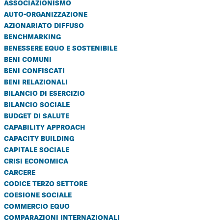
associazionismo
Cooperative di comunità
auto-organizzazione
Impresa sociale e democrazia
azionariato diffuso
benchmarking
Acini di fuoco - Dossier Mezzogiorno
benessere equo e sostenibile
beni comuni
Valutazione e dintorni
beni confiscati
beni relazionali
bilancio di esercizio
bilancio sociale
budget di salute
capability approach
capacity building
capitale sociale
crisi economica
carcere
codice terzo settore
coesione sociale
commercio equo
comparazioni internazionali