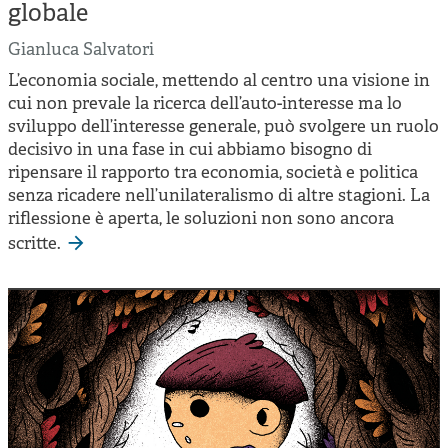
Cooperative di comunità
globale
Impresa sociale e democrazia
Gianluca Salvatori
L’economia sociale, mettendo al centro una visione in
Acini di fuoco - Dossier Mezzogiorno
cui non prevale la ricerca dell’auto-interesse ma lo
Valutazione e dintorni
sviluppo dell’interesse generale, può svolgere un ruolo
decisivo in una fase in cui abbiamo bisogno di
ripensare il rapporto tra economia, società e politica
senza ricadere nell’unilateralismo di altre stagioni. La
riflessione è aperta, le soluzioni non sono ancora
scritte.