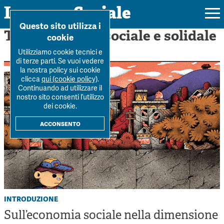
Impresa Sociale
Home
>
Economia sociale ...
Questo sito utilizza i
Tag: Economia sociale e solidale
cookie
Utilizziamo cookie tecnici e
di terze parti. Se vuoi vedere
la nostra policy sui cookie
Rivista
clicca
qui (cookie policy)
.
Continuando ad utilizzare il
Ultimo numero
nostro sito consenti l’utilizzo
Forum
dei cookie.
La Rivista
Forum
acconsento
Dossier
Submission
Tutti gli articoli
Tutti i dossier
Chi siamo
Colophon
Autori
Workshop Impresa Sociale 2021
Autori
Contatti
Argomenti
Impresa sociale, reciprocità e sostenibilità
Archivio
introduzione
Sostienici
Innovazione sociale
Sull’economia sociale nella dimensione
Argomenti