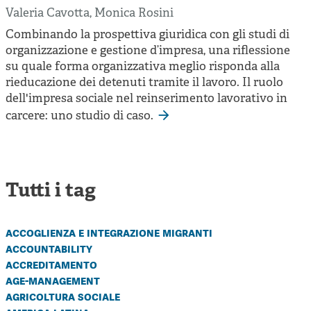
Cooperative di comunità
Valeria Cavotta
,
Monica Rosini
Impresa sociale e democrazia
Combinando la prospettiva giuridica con gli studi di
organizzazione e gestione d’impresa, una riflessione
Acini di fuoco - Dossier Mezzogiorno
su quale forma organizzativa meglio risponda alla
rieducazione dei detenuti tramite il lavoro. Il ruolo
Valutazione e dintorni
dell'impresa sociale nel reinserimento lavorativo in
carcere: uno studio di caso.
Tutti i tag
accoglienza e integrazione migranti
accountability
accreditamento
age-management
agricoltura sociale