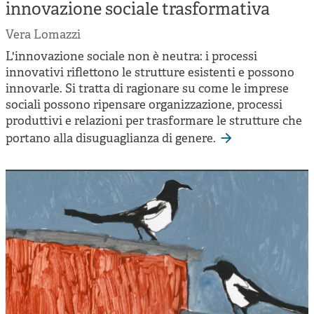
Cooperative di comunità
innovazione sociale trasformativa
Impresa sociale e democrazia
Vera Lomazzi
L'innovazione sociale non è neutra: i processi
Acini di fuoco - Dossier Mezzogiorno
innovativi riflettono le strutture esistenti e possono
Valutazione e dintorni
innovarle. Si tratta di ragionare su come le imprese
sociali possono ripensare organizzazione, processi
produttivi e relazioni per trasformare le strutture che
portano alla disuguaglianza di genere.