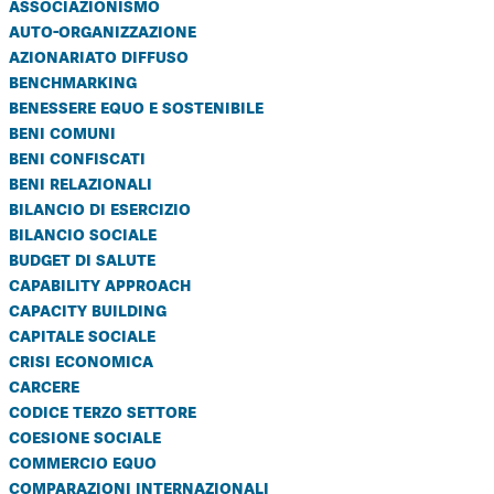
associazionismo
Cooperative di comunità
auto-organizzazione
Impresa sociale e democrazia
azionariato diffuso
benchmarking
Acini di fuoco - Dossier Mezzogiorno
benessere equo e sostenibile
beni comuni
Valutazione e dintorni
beni confiscati
beni relazionali
bilancio di esercizio
bilancio sociale
budget di salute
capability approach
capacity building
capitale sociale
crisi economica
carcere
codice terzo settore
coesione sociale
commercio equo
comparazioni internazionali