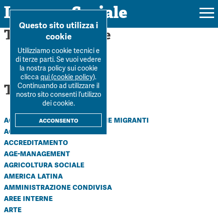
Impresa Sociale
Home
>
Dipendenze
Questo sito utilizza i
Tag: Dipendenze
cookie
Utilizziamo cookie tecnici e
di terze parti. Se vuoi vedere
la nostra policy sui cookie
Rivista
clicca
qui (cookie policy)
.
Tutti i tag
Continuando ad utilizzare il
Ultimo numero
nostro sito consenti l’utilizzo
Forum
dei cookie.
La Rivista
Forum
accoglienza e integrazione migranti
acconsento
Dossier
accountability
Submission
Tutti gli articoli
accreditamento
Tutti i dossier
Chi siamo
Colophon
age-management
Autori
Workshop Impresa Sociale 2021
agricoltura sociale
Autori
Contatti
america latina
Argomenti
Impresa sociale, reciprocità e sostenibilità
amministrazione condivisa
Archivio
aree interne
Sostienici
Innovazione sociale
Argomenti
arte