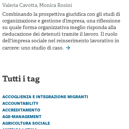
Cooperative di comunità
Valeria Cavotta
,
Monica Rosini
Impresa sociale e democrazia
Combinando la prospettiva giuridica con gli studi di
organizzazione e gestione d’impresa, una riflessione
Acini di fuoco - Dossier Mezzogiorno
su quale forma organizzativa meglio risponda alla
rieducazione dei detenuti tramite il lavoro. Il ruolo
Valutazione e dintorni
dell'impresa sociale nel reinserimento lavorativo in
carcere: uno studio di caso.
Tutti i tag
accoglienza e integrazione migranti
accountability
accreditamento
age-management
agricoltura sociale