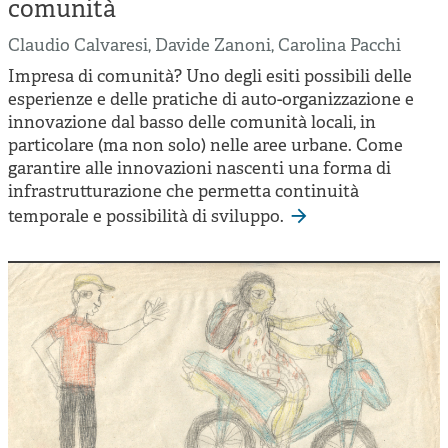
Cooperative di comunità
comunità
Impresa sociale e democrazia
Claudio Calvaresi
,
Davide Zanoni
,
Carolina Pacchi
Impresa di comunità? Uno degli esiti possibili delle
Acini di fuoco - Dossier Mezzogiorno
esperienze e delle pratiche di auto-organizzazione e
Valutazione e dintorni
innovazione dal basso delle comunità locali, in
particolare (ma non solo) nelle aree urbane. Come
garantire alle innovazioni nascenti una forma di
infrastrutturazione che permetta continuità
temporale e possibilità di sviluppo.