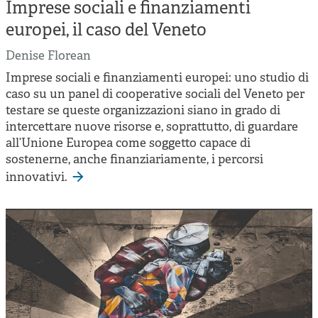
Cooperative di comunità
Imprese sociali e finanziamenti
europei, il caso del Veneto
Impresa sociale e democrazia
Denise Florean
Acini di fuoco - Dossier Mezzogiorno
Imprese sociali e finanziamenti europei: uno studio di
Valutazione e dintorni
caso su un panel di cooperative sociali del Veneto per
testare se queste organizzazioni siano in grado di
intercettare nuove risorse e, soprattutto, di guardare
all’Unione Europea come soggetto capace di
sostenerne, anche finanziariamente, i percorsi
innovativi.