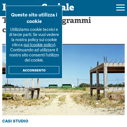
Impresa Sociale
Home
>
Fondi e programmi...
Questo sito utilizza i
Tag: Fondi e programmi
cookie
comunitari
Utilizziamo cookie tecnici e
di terze parti. Se vuoi vedere
la nostra policy sui cookie
Rivista
clicca
qui (cookie policy)
.
Continuando ad utilizzare il
Ultimo numero
nostro sito consenti l’utilizzo
Forum
dei cookie.
La Rivista
Forum
acconsento
Dossier
Submission
Tutti gli articoli
Tutti i dossier
Chi siamo
Colophon
Autori
Workshop Impresa Sociale 2021
Autori
Contatti
Argomenti
Impresa sociale, reciprocità e sostenibilità
Archivio
Sostienici
Innovazione sociale
casi studio
Argomenti