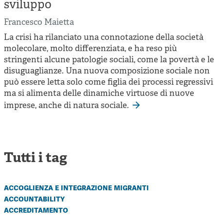
Cooperative di comunità
sviluppo
Impresa sociale e democrazia
Francesco Maietta
La crisi ha rilanciato una connotazione della società
Acini di fuoco - Dossier Mezzogiorno
molecolare, molto differenziata, e ha reso più
Valutazione e dintorni
stringenti alcune patologie sociali, come la povertà e le
disuguaglianze. Una nuova composizione sociale non
può essere letta solo come figlia dei processi regressivi
ma si alimenta delle dinamiche virtuose di nuove
imprese, anche di natura sociale.
Tutti i tag
accoglienza e integrazione migranti
accountability
accreditamento