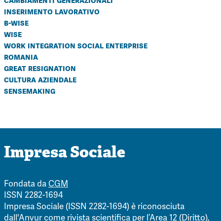
cambiamenti generazionali
inserimento lavorativo
b-wise
wise
work integration social enterprise
romania
great resignation
cultura aziendale
sensemaking
Impresa Sociale
Fondata da
CGM
ISSN 2282-1694
Impresa Sociale (ISSN 2282-1694) è riconosciuta
dall'Anvur come rivista scientifica per l’Area 12 (Diritto),