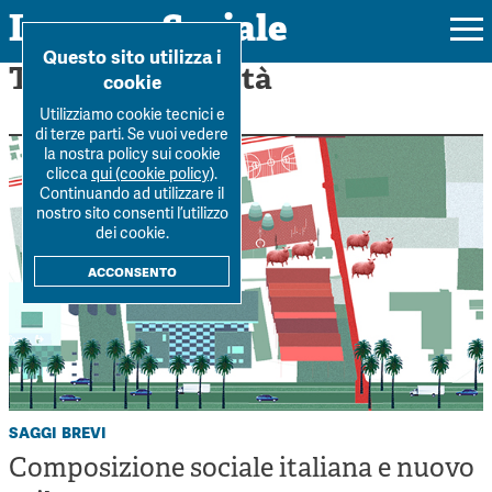
Impresa Sociale
Home
>
Terza società
Questo sito utilizza i
Tag: Terza società
cookie
Utilizziamo cookie tecnici e
di terze parti. Se vuoi vedere
la nostra policy sui cookie
Rivista
clicca
qui (cookie policy)
.
Continuando ad utilizzare il
Ultimo numero
nostro sito consenti l’utilizzo
Forum
dei cookie.
La Rivista
Forum
acconsento
Dossier
Submission
Tutti gli articoli
Tutti i dossier
Chi siamo
Colophon
Autori
Workshop Impresa Sociale 2021
Autori
Contatti
Argomenti
Impresa sociale, reciprocità e sostenibilità
Archivio
saggi brevi
Sostienici
Innovazione sociale
Composizione sociale italiana e nuovo
Argomenti