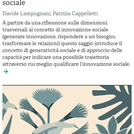
Cooperative di comunità
sociale
Impresa sociale e democrazia
Davide Lampugnani
,
Patrizia Cappelletti
A partire da una riflessione sulle dimensioni
Acini di fuoco - Dossier Mezzogiorno
trasversali al concetto di innovazione sociale
Valutazione e dintorni
(generare innovazione, rispondere a un bisogno,
trasformare le relazioni) questo saggio introduce il
concetto di generatività sociale e di approccio delle
capacità per indicare una possibile traiettoria
attraverso cui meglio qualificare l’innovazione sociale.