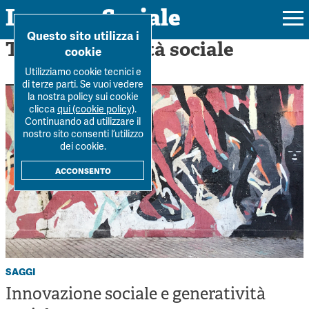
Impresa Sociale
Home
>
Generatività sociale
Questo sito utilizza i
Tag: Generatività sociale
cookie
Utilizziamo cookie tecnici e
di terze parti. Se vuoi vedere
la nostra policy sui cookie
Rivista
clicca
qui (cookie policy)
.
Continuando ad utilizzare il
Ultimo numero
nostro sito consenti l’utilizzo
Forum
dei cookie.
La Rivista
Forum
acconsento
Dossier
Submission
Tutti gli articoli
Tutti i dossier
Chi siamo
Colophon
Autori
Workshop Impresa Sociale 2021
Autori
Contatti
Argomenti
Impresa sociale, reciprocità e sostenibilità
Archivio
saggi
Sostienici
Innovazione sociale
Innovazione sociale e generatività
Argomenti