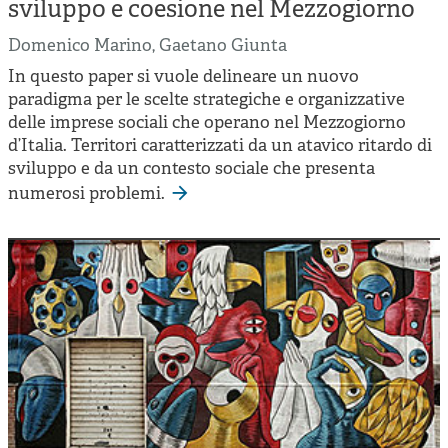
Cooperative di comunità
sviluppo e coesione nel Mezzogiorno
Impresa sociale e democrazia
Domenico Marino
,
Gaetano Giunta
In questo paper si vuole delineare un nuovo
Acini di fuoco - Dossier Mezzogiorno
paradigma per le scelte strategiche e organizzative
Valutazione e dintorni
delle imprese sociali che operano nel Mezzogiorno
d’Italia. Territori caratterizzati da un atavico ritardo di
sviluppo e da un contesto sociale che presenta
numerosi problemi.