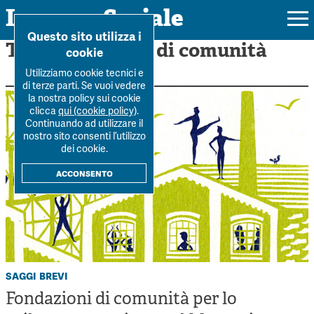
Impresa Sociale
Home
>
Fondazioni di com...
Questo sito utilizza i
Tag: Fondazioni di comunità
cookie
Utilizziamo cookie tecnici e
di terze parti. Se vuoi vedere
la nostra policy sui cookie
Rivista
clicca
qui (cookie policy)
.
Continuando ad utilizzare il
Ultimo numero
nostro sito consenti l’utilizzo
Forum
dei cookie.
La Rivista
Forum
acconsento
Dossier
Submission
Tutti gli articoli
Tutti i dossier
Chi siamo
Colophon
Autori
Workshop Impresa Sociale 2021
Autori
Contatti
Argomenti
Impresa sociale, reciprocità e sostenibilità
Archivio
saggi brevi
Sostienici
Innovazione sociale
Fondazioni di comunità per lo
Argomenti