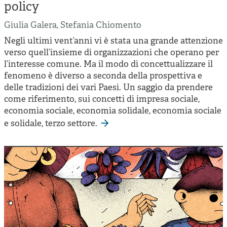
Cooperative di comunità
policy
Impresa sociale e democrazia
Giulia Galera
,
Stefania Chiomento
Negli ultimi vent’anni vi è stata una grande attenzione
Acini di fuoco - Dossier Mezzogiorno
verso quell’insieme di organizzazioni che operano per
Valutazione e dintorni
l’interesse comune. Ma il modo di concettualizzare il
fenomeno è diverso a seconda della prospettiva e
delle tradizioni dei vari Paesi. Un saggio da prendere
come riferimento, sui concetti di impresa sociale,
economia sociale, economia solidale, economia sociale
e solidale, terzo settore.