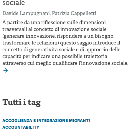
Cooperative di comunità
sociale
Impresa sociale e democrazia
Davide Lampugnani
,
Patrizia Cappelletti
A partire da una riflessione sulle dimensioni
Acini di fuoco - Dossier Mezzogiorno
trasversali al concetto di innovazione sociale
Valutazione e dintorni
(generare innovazione, rispondere a un bisogno,
trasformare le relazioni) questo saggio introduce il
concetto di generatività sociale e di approccio delle
capacità per indicare una possibile traiettoria
attraverso cui meglio qualificare l’innovazione sociale.
Tutti i tag
accoglienza e integrazione migranti
accountability