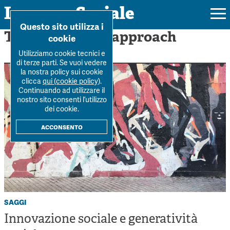
Impresa Sociale
Home
>
Capability approach
Questo sito utilizza i
Tag: Capability approach
cookie
Utilizziamo cookie tecnici e
di terze parti. Se vuoi vedere
la nostra policy sui cookie
Rivista
clicca
qui (cookie policy)
.
Continuando ad utilizzare il
Ultimo numero
nostro sito consenti l’utilizzo
Forum
dei cookie.
La Rivista
Forum
acconsento
Dossier
Submission
Tutti gli articoli
Tutti i dossier
Chi siamo
Colophon
Autori
Workshop Impresa Sociale 2021
Autori
Contatti
Argomenti
Impresa sociale, reciprocità e sostenibilità
Archivio
saggi
Sostienici
Innovazione sociale
Innovazione sociale e generatività
Argomenti