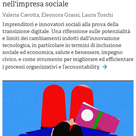
Cooperative di comunità
nell'impresa sociale
Impresa sociale e democrazia
Valeria Cavotta
,
Eleonora Grassi
,
Laura Toschi
Imprenditori e innovatori sociali alla prova della
Acini di fuoco - Dossier Mezzogiorno
transizione digitale. Una riflessione sulle potenzialità
Valutazione e dintorni
e limiti dei cambiamenti indotti dall’innovazione
tecnologica, in particolare in termini di inclusione
sociale ed economica, salute e benessere, impegno
civico, e come strumento per migliorare ed efficientare
i processi organizzativi e l’accountability.