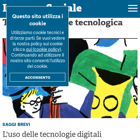
Impresa Sociale
Home
>
Innovazione tecno...
Questo sito utilizza i
Tag: Innovazione tecnologica
cookie
Utilizziamo cookie tecnici e
di terze parti. Se vuoi vedere
la nostra policy sui cookie
Rivista
clicca
qui (cookie policy)
.
Continuando ad utilizzare il
Ultimo numero
nostro sito consenti l’utilizzo
Forum
dei cookie.
La Rivista
Forum
acconsento
Dossier
Submission
Tutti gli articoli
Tutti i dossier
Chi siamo
Colophon
Autori
Workshop Impresa Sociale 2021
Autori
Contatti
Argomenti
Impresa sociale, reciprocità e sostenibilità
Archivio
saggi brevi
Sostienici
Innovazione sociale
L'uso delle tecnologie digitali
Argomenti